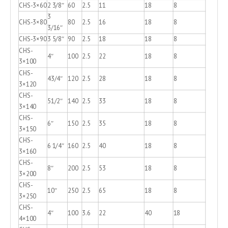
CHS-3×60
2 3/8″
60
2.5
11
18
8
3
CHS-3×80
80
2.5
16
18
8
3/16″
CHS-3×90
3 5/8″
90
2.5
18
18
8
CHS-
4″
100
2.5
22
18
8
3×100
CHS-
43/4″
120
2.5
28
18
8
3×120
CHS-
51/2″
140
2.5
33
18
8
3×140
CHS-
6″
150
2.5
35
18
8
3×150
CHS-
6 1/4″
160
2.5
40
18
8
3×160
CHS-
8″
200
2.5
53
18
8
3×200
CHS-
10″
250
2.5
65
18
8
3×250
CHS-
4″
100
3.6
22
40
18
4×100