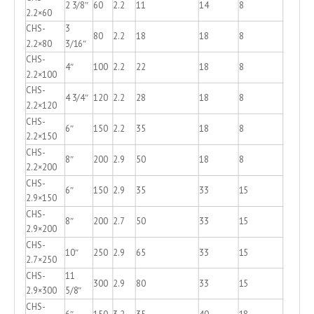
2 3/8″
60
2.2
11
14
8
2.2×60
CHS-
3
80
2.2
18
18
8
2.2×80
3/16″
CHS-
4″
100
2.2
22
18
8
2.2×100
CHS-
4 3/4″
120
2.2
28
18
8
2.2×120
CHS-
6″
150
2.2
35
18
8
2.2×150
CHS-
8″
200
2.9
50
18
8
2.2×200
CHS-
6″
150
2.9
35
33
15
2.9×150
CHS-
8″
200
2.7
50
33
15
2.9×200
CHS-
10″
250
2.9
65
33
15
2.7×250
CHS-
11
300
2.9
80
33
15
2.9×300
5/8″
CHS-
6″
150
3.2
35
40
18