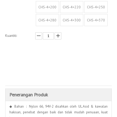
CHS-4×200
CHS-4×220
CHS-4×250
CHS-4×280
CHS-4×300
CHS-4×370
Kuantiti:
Enquire
Menambah kepada bakul
Penerangan Produk
◆ Bahan：Nylon 66, 94V-2 disahkan oleh UL.Asid & kawalan
hakisan, penebat dengan baik dan tidak mudah penuaan, kuat