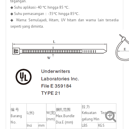
tegangan.
◆ Suhu aplikasi:-40 ℃ hingga 85 ℃.
◆ Suhu pemasangan：-35℃ hingga 85℃.
◆ Warna: Semulajadi, Hitam, UV hitam dan warna lain tersedia
seperti yang diminta.
拉 力
编 号
捆扎范围
L(长)
W(宽)
Kekuatan Tegangan
Barang
Max.Bundle
(mm)
gelung Min
No.
Dia.E (mm)
Inci
mm
LBS
KGS