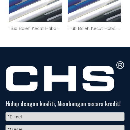
Tiub Boleh Kecut Haba Getah Berprestasi Tinggi untuk wayar
Tiub Boleh Kecut Haba Pvc Jelas untuk Wayar
Pemegang Pengikat Kabel Tersuai PA Kabel Optik CTH-2C
Hidup dengan kualiti, Membangun secara kredit!