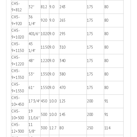
CHS-
32″
812
9.0
243
175
80
9×812
CHS-
36
920
9.0
265
175
80
9×920
1/4″
CHS-
401/6″
1020
9.0
295
175
80
9×1020
CHS-
45
1150
9.0
310
175
80
9×1150
1/4″
CHS-
48″
1220
9.0
340
175
80
9×1220
CHS-
53″
1350
9.0
380
175
80
9×1350
CHS-
61″
1550
9.0
470
175
80
9×1550
CHS-
17 3/4″
450
10.0
125
200
91
10×450
CHS-
19
500
10.0
145
200
91
10×500
11/16″
CHS-
11
300
12.7
80
250
114
12×300
5/8″