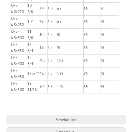
CHS-
10
270
6.0
65
65
30
6.0×270
5/8″
CHS-
10″
250
6.5
65
85
38
6.5×250
CHS-
11
300
6.5
80
85
38
6.5×300
5/8″
CHS-
13
350
6.5
90
85
38
6.5×350
3/4″
CHS-
15
400
6.5
105
85
38
6.5×400
3/4″
CHS-
17 3/4″
450
6.5
125
85
38
6.5×450
CHS-
19
500
6.5
145
85
38
6.5×500
11/16″
Sebelum ini: