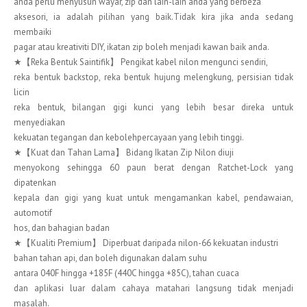
anda perlu menyusun wayar, zip dan lain-lain anda yang berbeza
aksesori, ia adalah pilihan yang baik.Tidak kira jika anda sedang
membaiki
pagar atau kreativiti DIY, ikatan zip boleh menjadi kawan baik anda.
★【Reka Bentuk Saintifik】 Pengikat kabel nilon mengunci sendiri,
reka bentuk backstop, reka bentuk hujung melengkung, persisian tidak
licin
reka bentuk, bilangan gigi kunci yang lebih besar direka untuk
menyediakan
kekuatan tegangan dan kebolehpercayaan yang lebih tinggi.
★【Kuat dan Tahan Lama】 Bidang Ikatan Zip Nilon diuji
menyokong sehingga 60 paun berat dengan Ratchet-Lock yang
dipatenkan
kepala dan gigi yang kuat untuk mengamankan kabel, pendawaian,
automotif
hos, dan bahagian badan
★【Kualiti Premium】 Diperbuat daripada nilon-66 kekuatan industri
bahan tahan api, dan boleh digunakan dalam suhu
antara 040F hingga +185F (440C hingga +85C), tahan cuaca
dan aplikasi luar dalam cahaya matahari langsung tidak menjadi
masalah.