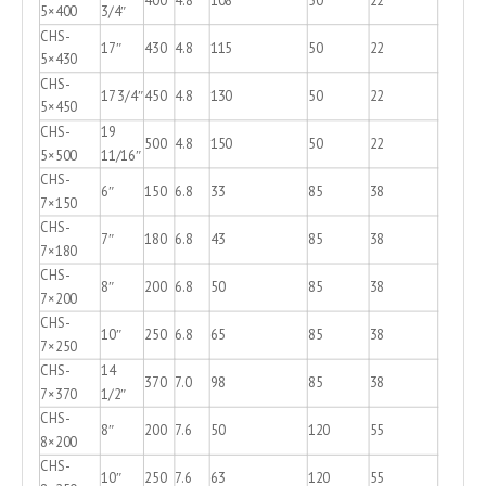
5×400
3/4″
CHS-
17″
430
4.8
115
50
22
5×430
CHS-
17 3/4″
450
4.8
130
50
22
5×450
CHS-
19
500
4.8
150
50
22
5×500
11/16″
CHS-
6″
150
6.8
33
85
38
7×150
CHS-
7″
180
6.8
43
85
38
7×180
CHS-
8″
200
6.8
50
85
38
7×200
CHS-
10″
250
6.8
65
85
38
7×250
CHS-
14
370
7.0
98
85
38
7×370
1/2″
CHS-
8″
200
7.6
50
120
55
8×200
CHS-
10″
250
7.6
63
120
55