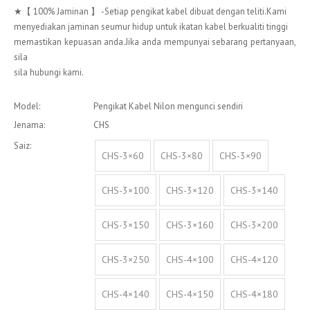
★【 100% Jaminan 】 -Setiap pengikat kabel dibuat dengan teliti.Kami
menyediakan jaminan seumur hidup untuk ikatan kabel berkualiti tinggi
memastikan kepuasan anda.Jika anda mempunyai sebarang pertanyaan,
sila
sila hubungi kami.
Model:
Pengikat Kabel Nilon mengunci sendiri
Jenama:
CHS
Saiz:
CHS-3×60
CHS-3×80
CHS-3×90
CHS-3×100
CHS-3×120
CHS-3×140
CHS-3×150
CHS-3×160
CHS-3×200
CHS-3×250
CHS-4×100
CHS-4×120
CHS-4×140
CHS-4×150
CHS-4×180