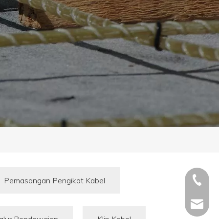
+86 - 5
Pemasangan Pengikat Kabel
+86 - 5
info@ch