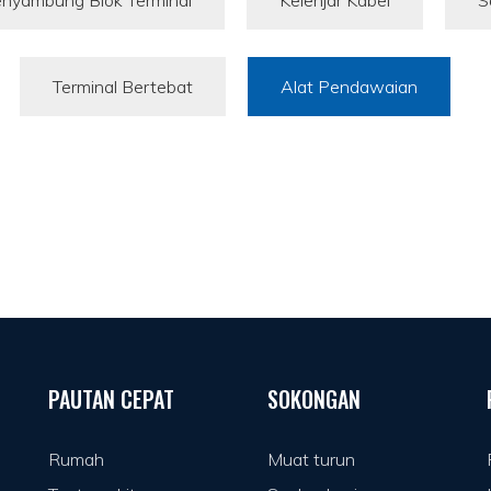
nyambung Blok Terminal
Kelenjar Kabel
S
Terminal Bertebat
Alat Pendawaian
PAUTAN CEPAT
SOKONGAN
Rumah
Muat turun