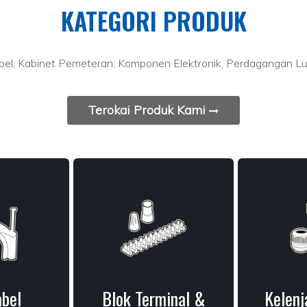
KATEGORI PRODUK
el, Kabinet Pemeteran, Komponen Elektronik, Perdagangan Lu
Terokai Produk Kami
abel
Blok Terminal &
Kelenj