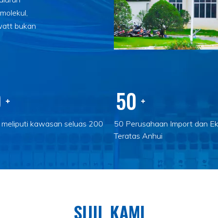
molekul,
watt bukan
0
50
+
+
u meliputi kawasan seluas 200
50 Perusahaan Import dan Ek
Teratas Anhui
SIJIL KAMI