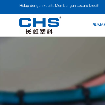
Hidup dengan kualiti, Membangun secara kredit!
RUMA
Changhong Plastics Group Imperial Plastics Co.,
SEJARAH 30 TAHUN DIKHUS
Produk Utama: pengikat kabel, klip kabel, blok t
pelekap pengikat, jalur pembalut lingkaran, salu
lain.