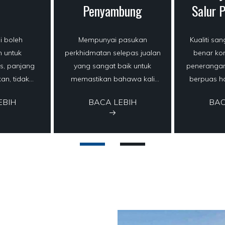
Penyambung
Salur 
i boleh
Mempunyai pasukan
Kualiti sa
n untuk
perkhidmatan selepas jualan
benar ko
, panjang
yang sangat baik untuk
penerangan
an, tidak
memastikan bahawa kali
berpuas ha
 operasi
pertama untuk
benar-b
EBIH
BACA LEBIH
BAC
 tapak.
menyelesaikan masalah
jangka
pelanggan selepas jualan.
penghantar
pembung
berhati-hat
perkhidm
logistik san
penghantar
sangat ber
memb