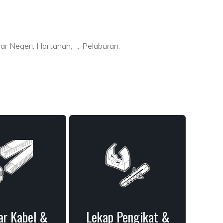
ar Negeri, Hartanah, ，Pelaburan.
ar Kabel &
Lekap Pengikat &
Ja