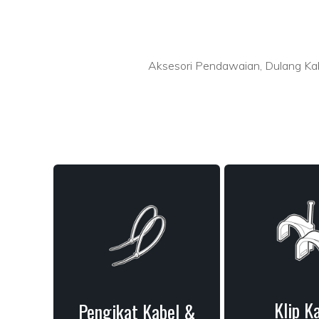
Aksesori Pendawaian, Dulang Kab
Klip K
Pengikat Kabel &
arisan