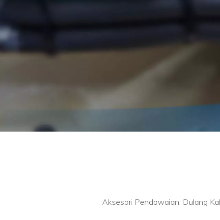
LIHAT LAGI
Aksesori Pendawaian, Dulang Kab