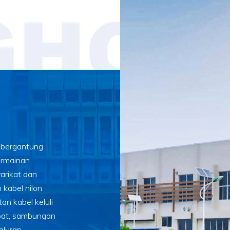
, bergantung
ermainan
arikat dan
kabel nilon
tan kabel keluli
tebat, sambungan
aluran