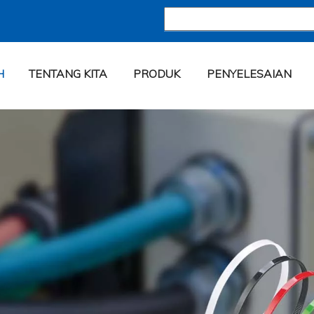
H
TENTANG KITA
PRODUK
PENYELESAIAN
Ltd.
USKAN DALAM AKSESORI PENDAWAIAN.
erminal, terminal bertebat, sambungan wayar,
ran pendawaian, kelenjar kabel dan aksesori wayar