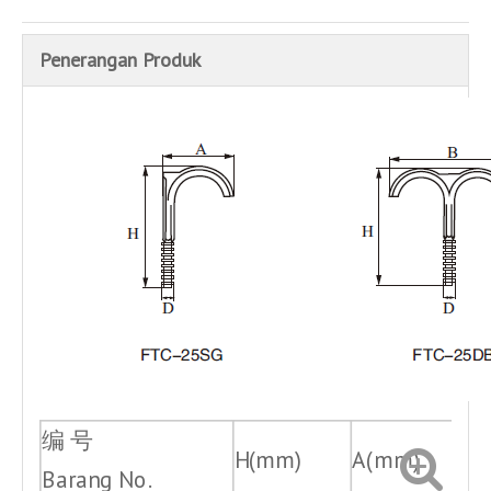
Penerangan Produk
编 号
H(mm)
A(mm)
B
Barang No.