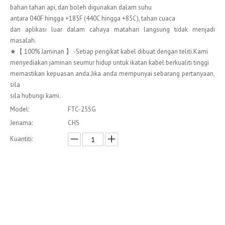
bahan tahan api, dan boleh digunakan dalam suhu
antara 040F hingga +185F (440C hingga +85C), tahan cuaca
dan aplikasi luar dalam cahaya matahari langsung tidak menjadi
masalah.
★【 100% Jaminan 】 -Setiap pengikat kabel dibuat dengan teliti.Kami
menyediakan jaminan seumur hidup untuk ikatan kabel berkualiti tinggi
memastikan kepuasan anda.Jika anda mempunyai sebarang pertanyaan,
sila
sila hubungi kami.
Model:
FTC-25SG
Jenama:
CHS
Kuantiti:
Enquire
Menambah kepada bakul