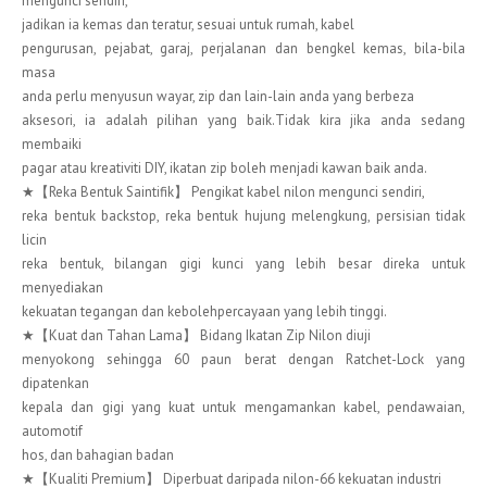
mengunci sendiri,
jadikan ia kemas dan teratur, sesuai untuk rumah, kabel
pengurusan, pejabat, garaj, perjalanan dan bengkel kemas, bila-bila
masa
anda perlu menyusun wayar, zip dan lain-lain anda yang berbeza
aksesori, ia adalah pilihan yang baik.Tidak kira jika anda sedang
membaiki
pagar atau kreativiti DIY, ikatan zip boleh menjadi kawan baik anda.
★【Reka Bentuk Saintifik】 Pengikat kabel nilon mengunci sendiri,
reka bentuk backstop, reka bentuk hujung melengkung, persisian tidak
licin
reka bentuk, bilangan gigi kunci yang lebih besar direka untuk
menyediakan
kekuatan tegangan dan kebolehpercayaan yang lebih tinggi.
★【Kuat dan Tahan Lama】 Bidang Ikatan Zip Nilon diuji
menyokong sehingga 60 paun berat dengan Ratchet-Lock yang
dipatenkan
kepala dan gigi yang kuat untuk mengamankan kabel, pendawaian,
automotif
hos, dan bahagian badan
★【Kualiti Premium】 Diperbuat daripada nilon-66 kekuatan industri