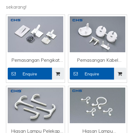
sekarang!
Pemasangan Pengikat
Pemasangan Kabel
Kabel Berkualiti Tinggi
Pengikat OEM Tugas
Enquire
Enquire
Tugas Berat Hiasan
Berat Hiasan Lampu
Pencahayaan Pelekap
Penutup Keselamatan
Pengikat Sendiri CBS-5
SCB-3
Hiasan Lampu Pelekap
Hiasan Lampu