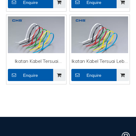
Enquire
Enquire
Pc
pc
Ikatan Kabel Tersuai
Ikatan Kabel Tersuai Lebih
Boleh Dilepaskan untuk
Besar untuk Perindustrian
Enquire
Enquire
Lampu Rentetan