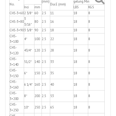
(mm)
gelung Min
No.
Dia.E (mm)
Inci
mm
LBS
KGS
CHS-3×60
2 3/8″
60
2.5
11
18
8
3
CHS-3×80
80
2.5
16
18
8
3/16″
CHS-3×90
3 5/8″
90
2.5
18
18
8
CHS-
4″
100
2.5
22
18
8
3×100
CHS-
43/4″
120
2.5
28
18
8
3×120
CHS-
51/2″
140
2.5
33
18
8
3×140
CHS-
6″
150
2.5
35
18
8
3×150
CHS-
6 1/4″
160
2.5
40
18
8
3×160
CHS-
8″
200
2.5
53
18
8
3×200
CHS-
10″
250
2.5
65
18
8
3×250