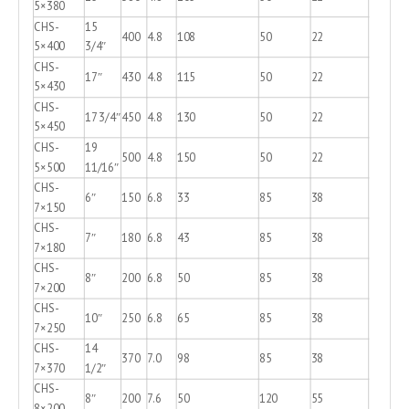
5×380
CHS-
15
400
4.8
108
50
22
5×400
3/4″
CHS-
17″
430
4.8
115
50
22
5×430
CHS-
17 3/4″
450
4.8
130
50
22
5×450
CHS-
19
500
4.8
150
50
22
5×500
11/16″
CHS-
6″
150
6.8
33
85
38
7×150
CHS-
7″
180
6.8
43
85
38
7×180
CHS-
8″
200
6.8
50
85
38
7×200
CHS-
10″
250
6.8
65
85
38
7×250
CHS-
14
370
7.0
98
85
38
7×370
1/2″
CHS-
8″
200
7.6
50
120
55
8×200