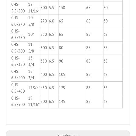
CHS-
19
500
5.5
150
65
30
5.5×500
11/16″
CHS-
10
270
6.0
65
65
30
6.0×270
5/8″
CHS-
10″
250
6.5
65
85
38
6.5×250
CHS-
11
300
6.5
80
85
38
6.5×300
5/8″
CHS-
13
350
6.5
90
85
38
6.5×350
3/4″
CHS-
15
400
6.5
105
85
38
6.5×400
3/4″
CHS-
17 3/4″
450
6.5
125
85
38
6.5×450
CHS-
19
500
6.5
145
85
38
6.5×500
11/16″
Sebelum ini: