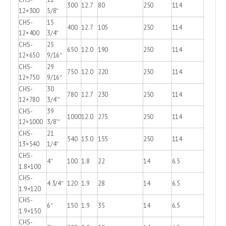
CHS-
11
300
12.7
80
250
114
12×300
5/8″
CHS-
15
400
12.7
105
250
114
12×400
3/4″
CHS-
25
650
12.0
190
250
114
12×650
9/16″
CHS-
29
750
12.0
220
250
114
12×750
9/16″
CHS-
30
780
12.7
230
250
114
12×780
3/4'″
CHS-
39
1000
12.0
275
250
114
12×1000
3/8'″
CHS-
21
540
13.0
155
250
114
13×540
1/4″
CHS-
4″
100
1.8
22
14
6.5
1.8×100
CHS-
4 3/4″
120
1.9
28
14
6.5
1.9×120
CHS-
6″
150
1.9
35
14
6.5
1.9×150
CHS-