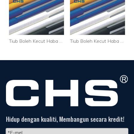
Tiub Boleh Kecut Haba Getah Berprestasi Tinggi untuk wayar
Tiub Boleh Kecut Haba Pvc Jelas untuk Wayar
Pemegang Pengikat Kabel Tersuai PA Kabel Optik CTH-2C
Hidup dengan kualiti, Membangun secara kredit!