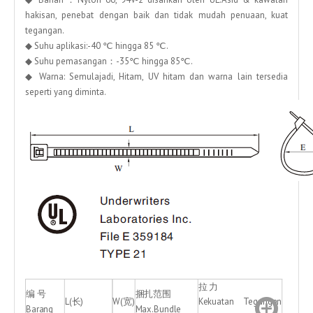
hakisan, penebat dengan baik dan tidak mudah penuaan, kuat
tegangan.
◆ Suhu aplikasi:-40 ℃ hingga 85 ℃.
◆ Suhu pemasangan：-35℃ hingga 85℃.
◆ Warna: Semulajadi, Hitam, UV hitam dan warna lain tersedia
seperti yang diminta.
拉 力
编 号
捆扎范围
L(长)
W(宽)
Kekuatan Tegangan
Barang
Max.Bundle