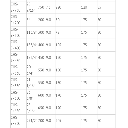
CHS-
29
750
7.6
220
120
55
8×750
9/16″
CHS-
8″
200
9.0
50
175
80
9×200
CHS-
115/8″
300
9.0
78
175
80
9×300
CHS-
153/4″
400
9.0
105
175
80
9×400
CHS-
173/4″
450
9.0
120
175
80
9×450
CHS-
20
530
9.0
150
175
80
9×530
3/4″
CHS-
21
550
9.0
160
175
80
9×550
1/16″
CHS-
23
600
9.0
170
175
80
9×600
5/8″
CHS-
25
650
9.0
190
175
80
9×650
9/16″
CHS-
271/2″
700
9.0
205
175
80
9×700