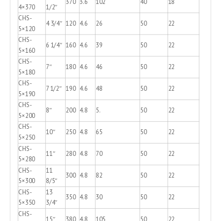
370
3.6
102
40
18
4×370
1/2″
CHS-
4 3/4″
120
4.6
26
50
22
5×120
CHS-
6 1/4″
160
4.6
39
50
22
5×160
CHS-
7″
180
4.6
46
50
22
5×180
CHS-
7 1/2″
190
4.6
48
50
22
5×190
CHS-
8″
200
4.8
5.
50
22
5×200
CHS-
10″
250
4.8
65
50
22
5×250
CHS-
11″
280
4.8
70
50
22
5×280
CHS-
11
300
4.8
82
50
22
5×300
8/5″
CHS-
13
350
4.8
30
50
22
5×350
3/4″
CHS-
15″
380
4.8
105
50
22