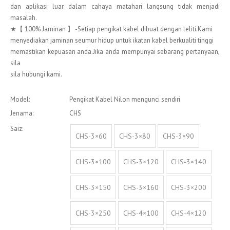
dan aplikasi luar dalam cahaya matahari langsung tidak menjadi
masalah.
★【 100% Jaminan 】 -Setiap pengikat kabel dibuat dengan teliti.Kami
menyediakan jaminan seumur hidup untuk ikatan kabel berkualiti tinggi
memastikan kepuasan anda.Jika anda mempunyai sebarang pertanyaan,
sila
sila hubungi kami.
Model:
Pengikat Kabel Nilon mengunci sendiri
Jenama:
CHS
Saiz:
CHS-3×60
CHS-3×80
CHS-3×90
CHS-3×100
CHS-3×120
CHS-3×140
CHS-3×150
CHS-3×160
CHS-3×200
CHS-3×250
CHS-4×100
CHS-4×120