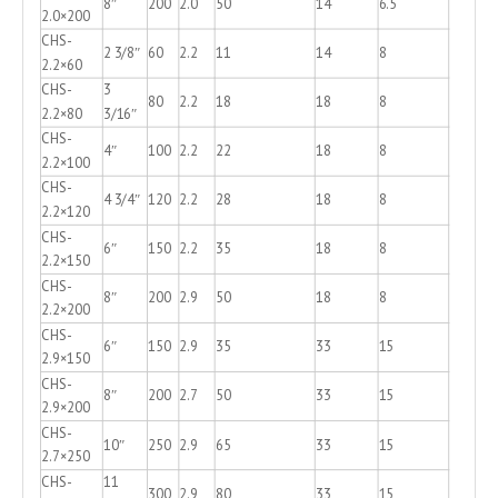
8″
200
2.0
50
14
6.5
2.0×200
CHS-
2 3/8″
60
2.2
11
14
8
2.2×60
CHS-
3
80
2.2
18
18
8
2.2×80
3/16″
CHS-
4″
100
2.2
22
18
8
2.2×100
CHS-
4 3/4″
120
2.2
28
18
8
2.2×120
CHS-
6″
150
2.2
35
18
8
2.2×150
CHS-
8″
200
2.9
50
18
8
2.2×200
CHS-
6″
150
2.9
35
33
15
2.9×150
CHS-
8″
200
2.7
50
33
15
2.9×200
CHS-
10″
250
2.9
65
33
15
2.7×250
CHS-
11
300
2.9
80
33
15