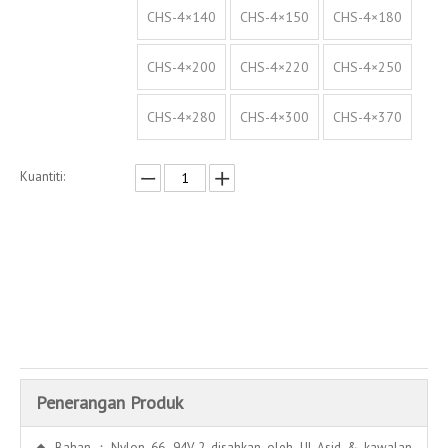
CHS-4×140
CHS-4×150
CHS-4×180
CHS-4×200
CHS-4×220
CHS-4×250
CHS-4×280
CHS-4×300
CHS-4×370
Kuantiti:
Enquire
Menambah kepada bakul
Penerangan Produk
◆ Bahan：Nylon 66, 94V-2 disahkan oleh UL.Asid & kawalan