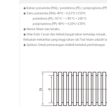
◆ Bahan: poliamida (PA6) / polietilena (PE) / polipropilena (PP
◆ Suhu: poliamida (PA6)-40℃~+115℃+150℃
polietilena (PE) -50 ℃ ~ + 80 ℃ + 100 ℃
polipropilena (PP)-40℃~+110℃+130℃
◆ Warna: Hitam dan kelabu.
◆ Sifat: Kalis Cecair dan Habuk;Sangat tahan terhadap minyak, 
Kekuatan mekanikal yang tinggi tahan rak;Tiub hitam adalah t
◆ Aplikasi: Untuk pemasangan elektrik bertebat perlindungan.