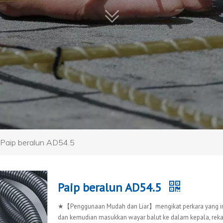
Paip beralun AD54.5
Paip beralun AD54.5
★【Penggunaan Mudah dan Liar】mengikat perkara yang ing
dan kemudian masukkan wayar balut ke dalam kepala, reka