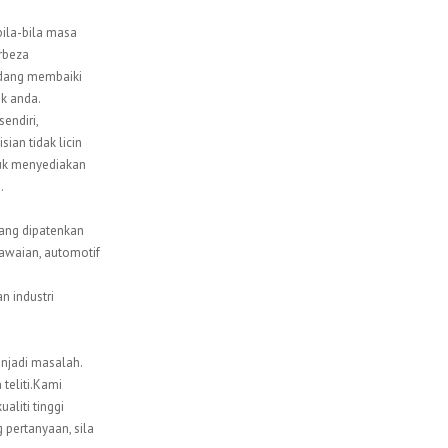
bila-bila masa
rbeza
sedang membaiki
ik anda.
endiri,
ian tidak licin
ntuk menyediakan
.
ang dipatenkan
awaian, automotif
 industri
enjadi masalah.
teliti.Kami
aliti tinggi
pertanyaan, sila