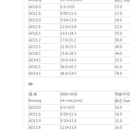
静态 Stat
AD10.0
6.5×10.0
13.0
AD11.6
8.00×11.6
15.0
AD13.0
9.50×13.0
18.0
AD15.8
12.0×15.8
22.0
AD18.5
14.3×18.5
33.0
AD21.2
17.0×21.2
38.0
AD25.5
21.0×25.5
40.0
AD28.5
23.0×28.5
44.0
AD34.5
29.0×34.5
53.0
AD42.5
36.0×42.5
61.0
AD54.5
48.0×54.5
78.0
PP
规 格
内径×外径
弯曲半径 D
Benang
int.×ext.(mm)
静态 Stat
AD10.0
6.5×10.0
16.0
AD11.6
8.00×11.6
18.0
AD13.0
9.50×13.0
21.0
AD15.8
12.0×15.8
26.0