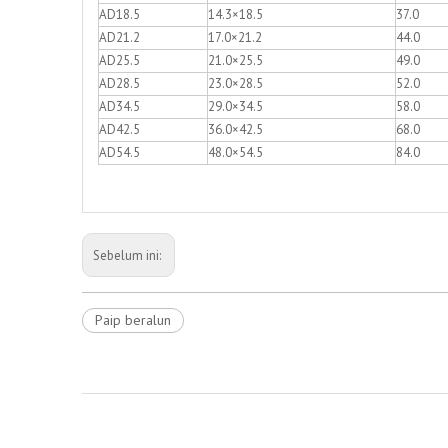
AD18.5
14.3×18.5
37.0
AD21.2
17.0×21.2
44.0
AD25.5
21.0×25.5
49.0
AD28.5
23.0×28.5
52.0
AD34.5
29.0×34.5
58.0
AD42.5
36.0×42.5
68.0
AD54.5
48.0×54.5
84.0
Sebelum ini:
Paip beralun