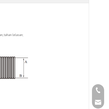
n, tahan lelasan;
+86 - 5
+86 - 5
info@ch