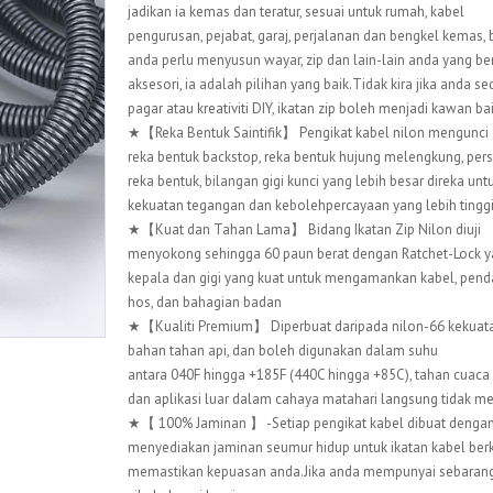
jadikan ia kemas dan teratur, sesuai untuk rumah, kabel
pengurusan, pejabat, garaj, perjalanan dan bengkel kemas, 
anda perlu menyusun wayar, zip dan lain-lain anda yang be
aksesori, ia adalah pilihan yang baik.Tidak kira jika anda 
pagar atau kreativiti DIY, ikatan zip boleh menjadi kawan ba
★【Reka Bentuk Saintifik】 Pengikat kabel nilon mengunci s
reka bentuk backstop, reka bentuk hujung melengkung, persis
reka bentuk, bilangan gigi kunci yang lebih besar direka u
kekuatan tegangan dan kebolehpercayaan yang lebih tinggi
★【Kuat dan Tahan Lama】 Bidang Ikatan Zip Nilon diuji
menyokong sehingga 60 paun berat dengan Ratchet-Lock y
kepala dan gigi yang kuat untuk mengamankan kabel, pend
hos, dan bahagian badan
★【Kualiti Premium】 Diperbuat daripada nilon-66 kekuatan
bahan tahan api, dan boleh digunakan dalam suhu
antara 040F hingga +185F (440C hingga +85C), tahan cuaca
dan aplikasi luar dalam cahaya matahari langsung tidak m
★【 100% Jaminan 】 -Setiap pengikat kabel dibuat dengan 
menyediakan jaminan seumur hidup untuk ikatan kabel berku
memastikan kepuasan anda.Jika anda mempunyai sebarang 