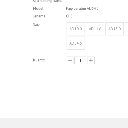
sila hubungi kami.
Model:
Paip beralun AD54.5
Jenama:
CHS
Saiz:
AD10.0
AD11.6
AD13.0
AD54.5
Kuantiti:
Enquire
Menambah kepada bakul