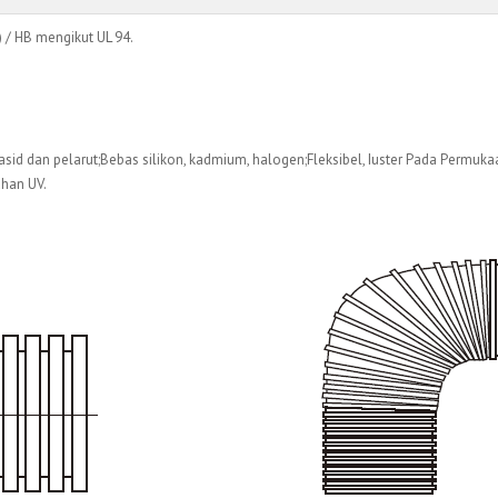
) / HB mengikut UL 94.
asid dan pelarut;Bebas silikon, kadmium, halogen;Fleksibel, Iuster Pada Permukaa
ahan UV.