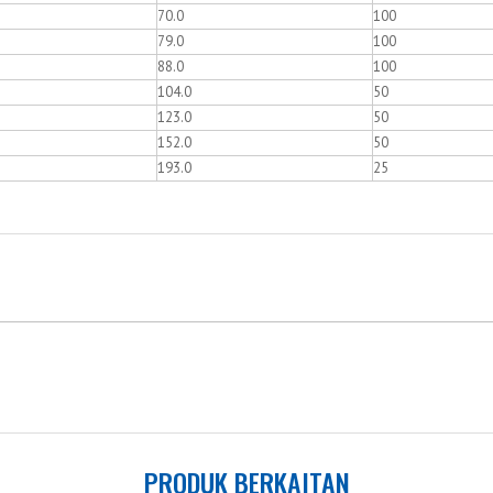
70.0
100
79.0
100
88.0
100
104.0
50
123.0
50
152.0
50
193.0
25
PRODUK BERKAITAN