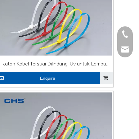
+86 - 5
+86 - 5
info@ch
Ikatan Kabel Tersuai Dilindungi Uv untuk Lampu
+86 - 5
Rentetan
Enquire