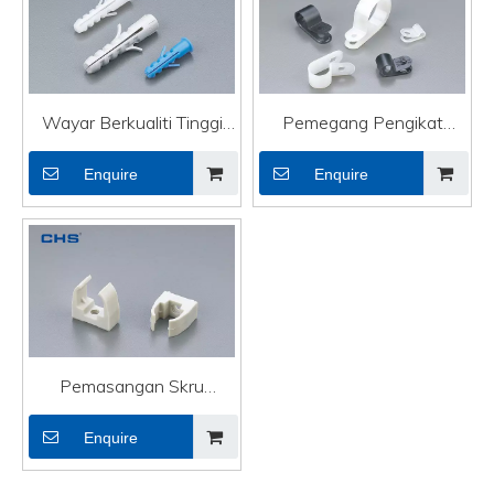
Wayar Berkualiti Tinggi
Pemegang Pengikat
Pemegang Pengikat
Kabel Berkualiti Tinggi di
Enquire
Enquire
Kabel Kabel Optik RT-
Dinding Kabel HDMI
06×30
CHS-1/8R
Pemasangan Skru
Pemegang Pengikat
Enquire
Kabel Berkualiti Tinggi
Kawat Elektrik SCP-20