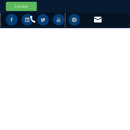
Hantar
+86 - 577 - 62798390
info@chs.com.cn
PAUTAN CEPAT
+86 - 577 - 62798383
+86 - 577 - 62798385
SOKONGAN
PRODUK
Changhong Plastics Group Imperial Plastics Co.,Ltd. Hak
Cipta © 2019~2021 CHS
皖ICP备19013927号-3