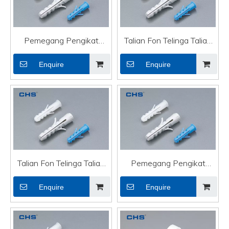
Pemegang Pengikat
Talian Fon Telinga Talian
Kabel Berkualiti Tinggi
Fon Telinga Keluli Tahan
Enquire
Enquire
Nilon Kabel Optik RT-
Karat Berkualiti Tinggi RT-
10×50
08×65
Talian Fon Telinga Talian
Pemegang Pengikat
Fon Telinga Talian Talian
Kabel Berkualiti Tinggi
Enquire
Enquire
Kabel Berkualiti Tinggi
Nilon Kabel HDMI RT-
Plastik RT-08×40
07×35