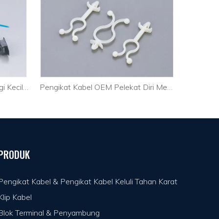
Pengikat Kabel Berkualiti Tinggi Kecil Memasang Kabel Optik
Pengikat Kabel OEM Pelekat Diri Memasang Kabel HDMI
PRODUK
Pengikat Kabel & Pengikat Kabel Keluli Tahan Karat
Klip Kabel
Blok Terminal & Penyambung