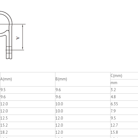
C(mm)
A(mm)
B(mm)
mm
9.5
9.6
3.2
9.6
9.6
4.8
12.0
10.0
6.35
12.0
10.0
7.9
12.5
12.0
9.5
15.2
12.0
12.7
18.2
12.0
15.8