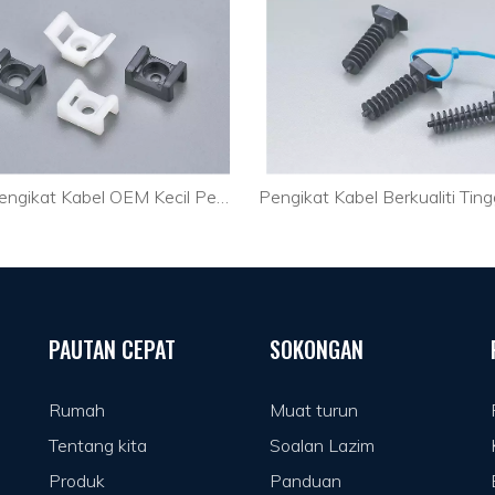
Lekap Pengikat Kabel OEM Kecil Pemegang Pengikat Kabel Wayar Elektrik CTH-2B
PAUTAN CEPAT
SOKONGAN
Rumah
Muat turun
Tentang kita
Soalan Lazim
Produk
Panduan