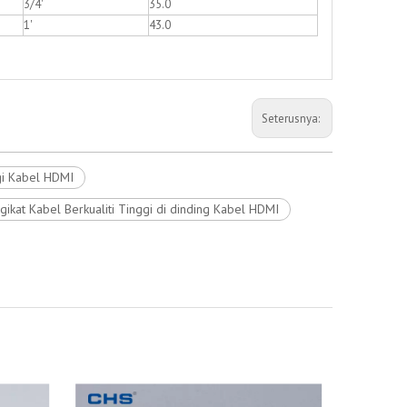
3/4'
35.0
1'
43.0
Seterusnya:
gi Kabel HDMI
kat Kabel Berkualiti Tinggi di dinding Kabel HDMI