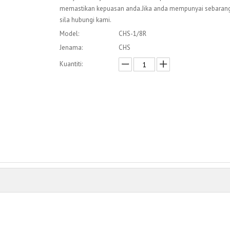
memastikan kepuasan anda.Jika anda mempunyai sebarang 
sila hubungi kami.
Model:
CHS-1/8R
Jenama:
CHS
Kuantiti:
Enquire
Menambah kepada bakul