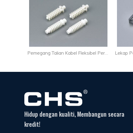
Pemegang Pengikat Kabel Fleksibel Belakang Melekit Kabel Optik CTH-2A
Pemegang Talian Kabel Fleksibel Persegi DVI Talian CTH-3B
Hidup dengan kualiti, Membangun secara
kredit!