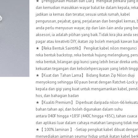
★【Penggunaan Mudah dan Liar】mengikat perkara yang ing
dan kemudian masukkan wayar balut ke dalam kepala, reka
jadikan ia kemas dan teratur, sesuai untuk rumah, kabel
pengurusan, pejabat, garaj, perjalanan dan bengkel kemas, 
anda perlu menyusun wayar, zip dan lain-lain anda yang be
aksesori, ia adalah pilihan yang baik.Tidak kira jika anda 
pagar atau kreativiti DIY, ikatan zip boleh menjadi kawan ba
★【Reka Bentuk Saintifik】 Pengikat kabel nilon mengunci s
reka bentuk backstop, reka bentuk hujung melengkung, persis
reka bentuk, bilangan gigi kunci yang lebih besar direka u
kekuatan tegangan dan kebolehpercayaan yang lebih tinggi
★【Kuat dan Tahan Lama】 Bidang Ikatan Zip Nilon diuji
menyokong sehingga 60 paun berat dengan Ratchet-Lock y
kepala dan gigi yang kuat untuk mengamankan kabel, pend
hos, dan bahagian badan
★【Kualiti Premium】 Diperbuat daripada nilon-66 kekuatan
bahan tahan api, dan boleh digunakan dalam suhu
antara 040F hingga +185F (440C hingga +85C), tahan cuaca
dan aplikasi luar dalam cahaya matahari langsung tidak m
★【 100% Jaminan 】 -Setiap pengikat kabel dibuat dengan 
menyediakan jaminan seumur hidup untuk ikatan kabel berku