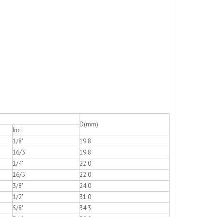
D(mm)
Inci
1/8'
19.8
16/3'
19.8
1/4'
22.0
16/5'
22.0
3/8'
24.0
1/2'
31.0
5/8'
34.3