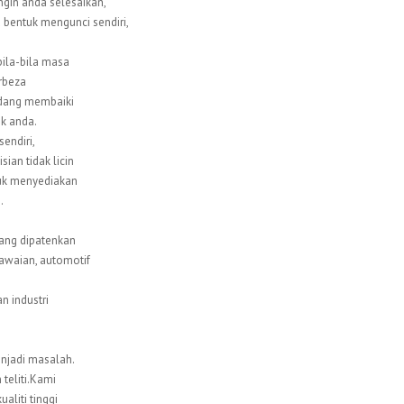
in anda selesaikan,
 bentuk mengunci sendiri,
bila-bila masa
rbeza
sedang membaiki
ik anda.
endiri,
ian tidak licin
ntuk menyediakan
.
ang dipatenkan
awaian, automotif
 industri
enjadi masalah.
teliti.Kami
aliti tinggi