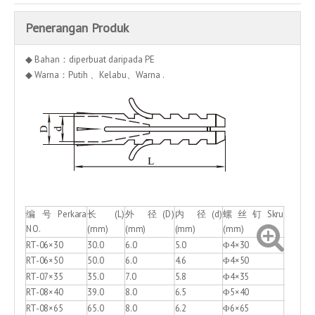
Penerangan Produk
◆ Bahan：diperbuat daripada PE
◆ Warna：Putih 、Kelabu、Warna .
编 号 Perkara
长(L)
外 径(D)
内 径(d)
螺丝钉Skru
NO.
(mm)
(mm)
(mm)
(mm)
RT-06×30
30.0
6.0
5.0
Φ4×30
RT-06×50
50.0
6.0
4.6
Φ4×50
RT-07×35
35.0
7.0
5.8
Φ4×35
RT-08×40
39.0
8.0
6.5
Φ5×40
RT-08×65
65.0
8.0
6.2
Φ6×65