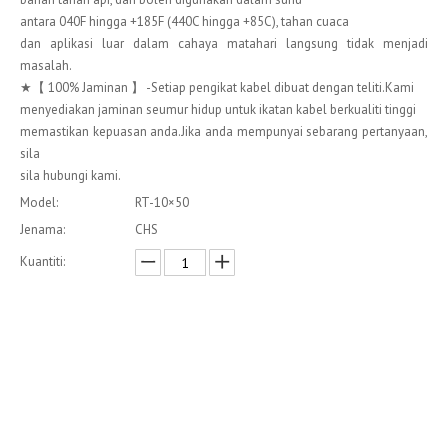
antara 040F hingga +185F (440C hingga +85C), tahan cuaca
dan aplikasi luar dalam cahaya matahari langsung tidak menjadi
masalah.
★【 100% Jaminan 】 -Setiap pengikat kabel dibuat dengan teliti.Kami
menyediakan jaminan seumur hidup untuk ikatan kabel berkualiti tinggi
memastikan kepuasan anda.Jika anda mempunyai sebarang pertanyaan,
sila
sila hubungi kami.
Model:
RT-10×50
Jenama:
CHS
Kuantiti:
Enquire
Menambah kepada bakul