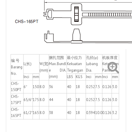
捆扎范围
最小拉力
孔径(φ)
机板厚度
编 号
L(长)
W(宽)
Max.Bundl
Kekuatan
Lubang
Ketebalan
Barang
(mm)
e DIA.
Tegangan
Dia.
Panel
No.
(mm)
Inci
mm
LBS
KGS
Inci
mm
Inci
mm
CHS-
6″
150
8.0
36
40
18
0.252
7.5
0.126
3.0
150PT
CHS-
65/6″
175
8.0
44
40
18
0.252
7.5
0.126
3.0
175PT
CHS-
61/2″
165
8.0
38
40
18
0.394
10.0
0.126
3.2
165PT