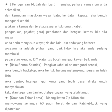
★【Penggunaan Mudah dan Liar】mengikat perkara yang ingin anda
selesaikan,
dan kemudian masukkan wayar balut ke dalam kepala, reka bentuk
mengunci sendiri,
jadikan ia kemas dan teratur, sesuai untuk rumah, kabel
pengurusan, pejabat, garaj, perjalanan dan bengkel kemas, bila-bila
masa
anda perlu menyusun wayar, zip dan lain-lain anda yang berbeza
aksesori, ia adalah pilihan yang baik.Tidak kira jika anda sedang
membaiki
pagar atau kreativiti DIY, ikatan zip boleh menjadi kawan baik anda.
★【Reka Bentuk Saintifik】 Pengikat kabel nilon mengunci sendiri,
reka bentuk backstop, reka bentuk hujung melengkung, persisian tidak
licin
reka bentuk, bilangan gigi kunci yang lebih besar direka untuk
menyediakan
kekuatan tegangan dan kebolehpercayaan yang lebih tinggi.
★【Kuat dan Tahan Lama】 Bidang Ikatan Zip Nilon diuji
menyokong sehingga 60 paun berat dengan Ratchet-Lock yang
dipatenkan