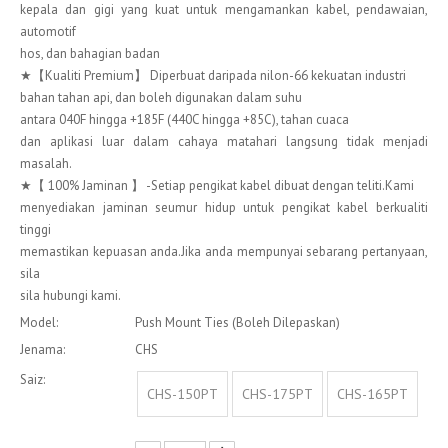
kepala dan gigi yang kuat untuk mengamankan kabel, pendawaian,
automotif
hos, dan bahagian badan
★【Kualiti Premium】 Diperbuat daripada nilon-66 kekuatan industri
bahan tahan api, dan boleh digunakan dalam suhu
antara 040F hingga +185F (440C hingga +85C), tahan cuaca
dan aplikasi luar dalam cahaya matahari langsung tidak menjadi
masalah.
★【 100% Jaminan 】 -Setiap pengikat kabel dibuat dengan teliti.Kami
menyediakan jaminan seumur hidup untuk pengikat kabel berkualiti
tinggi
memastikan kepuasan anda.Jika anda mempunyai sebarang pertanyaan,
sila
sila hubungi kami.
Model:
Push Mount Ties (Boleh Dilepaskan)
Jenama:
CHS
Saiz:
CHS-150PT
CHS-175PT
CHS-165PT