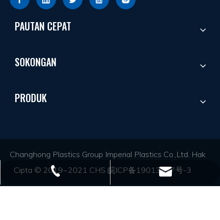
PAUTAN CEPAT
SOKONGAN
PRODUK
Changhong Plastics Group Imperial Plastics Co.,Ltd. Hak
Cipta © 2019~2021 CHS
皖ICP备19013927号-3
+86 - 577 - 62798390
info@chs.com.cn
Sokong Oleh
Leadong
.
Sitemap
+86 - 577 - 62798383