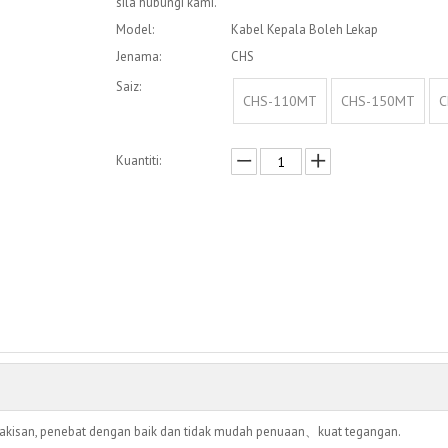
sila hubungi kami.
Model:
Kabel Kepala Boleh Lekap
Jenama:
CHS
Saiz:
CHS-110MT
CHS-150MT
C
Kuantiti:
Enquire
Menambah kepada bakul
akisan, penebat dengan baik dan tidak mudah penuaan、kuat tegangan.