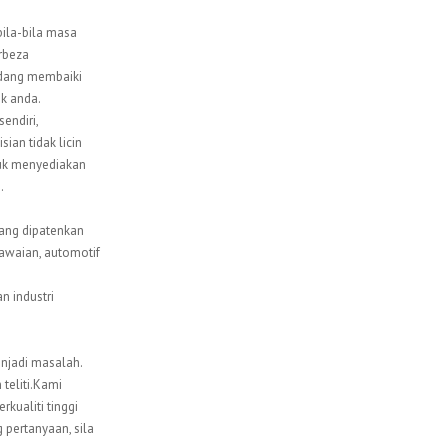
bila-bila masa
rbeza
sedang membaiki
ik anda.
endiri,
ian tidak licin
ntuk menyediakan
.
ang dipatenkan
awaian, automotif
 industri
enjadi masalah.
teliti.Kami
kualiti tinggi
pertanyaan, sila