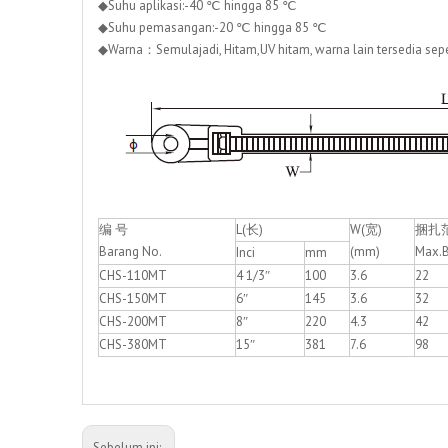
◆Suhu aplikasi:-40 ℃ hingga 85 ℃
◆Suhu pemasangan:-20 ℃ hingga 85 ℃
◆Warna：Semulajadi, Hitam,UV hitam, warna lain tersedia seper
编 号
L(长)
W(宽)
捆扎
Barang No.
(mm)
Max.
Inci
mm
CHS-110MT
4 1/3″
100
3.6
22
CHS-150MT
6″
145
3.6
32
CHS-200MT
8″
220
4.3
42
CHS-380MT
15″
381
7.6
98
Sebelum ini: