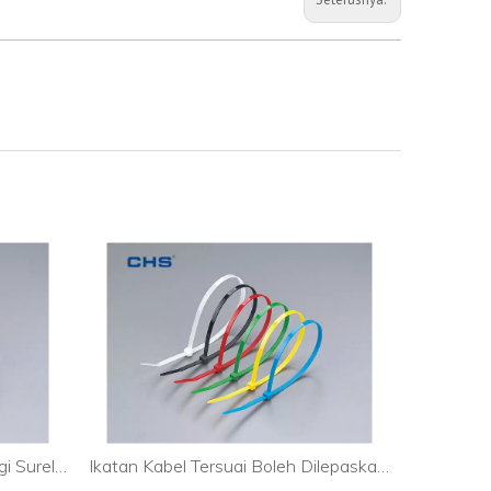
Pengikat Kabel Berkualiti Tinggi Surelock untuk Perindustrian
Ikatan Kabel Tersuai Boleh Dilepaskan untuk Lampu Rentetan