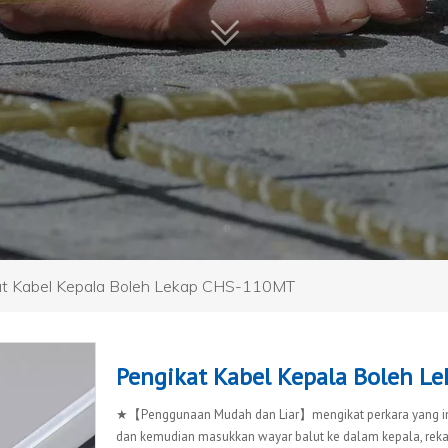
at Kabel Kepala Boleh Lekap CHS-110MT
Pengikat Kabel Kepala Boleh 
★【Penggunaan Mudah dan Liar】mengikat perkara yang ing
dan kemudian masukkan wayar balut ke dalam kepala, reka