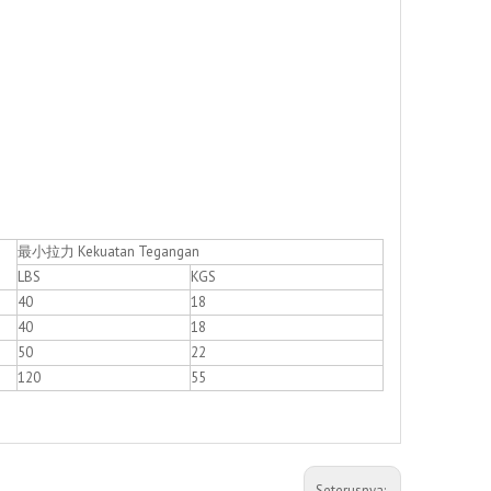
最小拉力 Kekuatan Tegangan
LBS
KGS
40
18
40
18
50
22
120
55
Seterusnya: