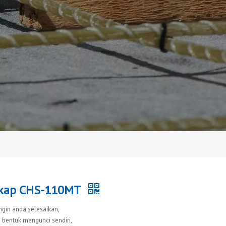
Lekap CHS-110MT
in anda selesaikan,
 bentuk mengunci sendiri,