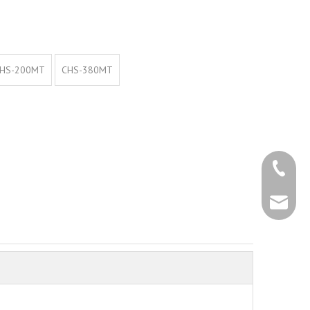
HS-200MT
CHS-380MT
+86 - 5
+86 - 5
info@ch
+86 - 5