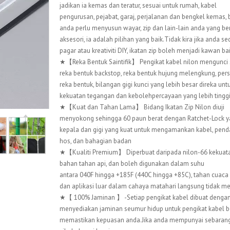
jadikan ia kemas dan teratur, sesuai untuk rumah, kabel
pengurusan, pejabat, garaj, perjalanan dan bengkel kemas, 
anda perlu menyusun wayar, zip dan lain-lain anda yang be
aksesori, ia adalah pilihan yang baik.Tidak kira jika anda 
pagar atau kreativiti DIY, ikatan zip boleh menjadi kawan ba
★【Reka Bentuk Saintifik】 Pengikat kabel nilon mengunci s
reka bentuk backstop, reka bentuk hujung melengkung, persis
reka bentuk, bilangan gigi kunci yang lebih besar direka u
kekuatan tegangan dan kebolehpercayaan yang lebih tinggi
★【Kuat dan Tahan Lama】 Bidang Ikatan Zip Nilon diuji
menyokong sehingga 60 paun berat dengan Ratchet-Lock y
kepala dan gigi yang kuat untuk mengamankan kabel, pend
hos, dan bahagian badan
★【Kualiti Premium】 Diperbuat daripada nilon-66 kekuatan
bahan tahan api, dan boleh digunakan dalam suhu
antara 040F hingga +185F (440C hingga +85C), tahan cuaca
dan aplikasi luar dalam cahaya matahari langsung tidak m
★【 100% Jaminan 】 -Setiap pengikat kabel dibuat dengan 
menyediakan jaminan seumur hidup untuk pengikat kabel ber
memastikan kepuasan anda.Jika anda mempunyai sebarang 