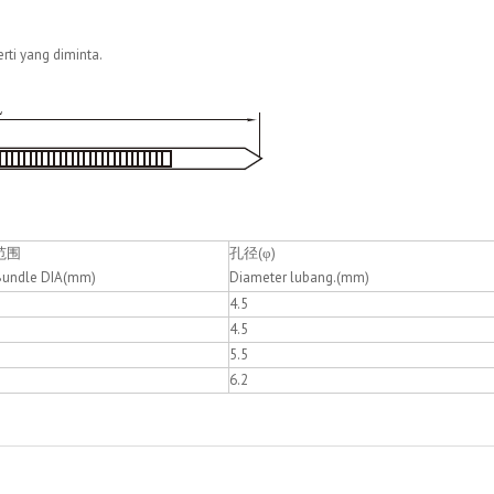
ti yang diminta.
范围
孔径(φ)
Bundle DIA(mm)
Diameter lubang.(mm)
4.5
4.5
5.5
6.2