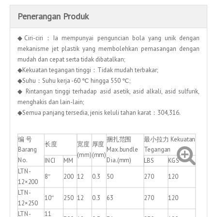
Penerangan Produk
◆Ciri-ciri：Ia mempunyai penguncian bola yang unik dengan
mekanisme jet plastik yang membolehkan pemasangan dengan
mudah dan cepat serta tidak dibatalkan;
◆Kekuatan tegangan tinggi：Tidak mudah terbakar;
◆Suhu：Suhu kerja -60 ℃ hingga 550 ℃;
◆ Rintangan tinggi terhadap asid asetik, asid alkali, asid sulfurik,
menghakis dan lain-lain;
◆Semua panjang tersedia, jenis keluli tahan karat：304,316.
编 号
捆扎范围
最小拉力 Kekuatan
长度
宽度
厚度
Barang
Max.bundle
Tegangan
(mm)
(mm)
No.
Dia.(mm)
INCI
MM
LBS
KGS
LTN-
8″
200
12
0.3
50
270
120
12×200
LTN-
10″
250
12
0.3
63
270
120
12×250
LTN-
11