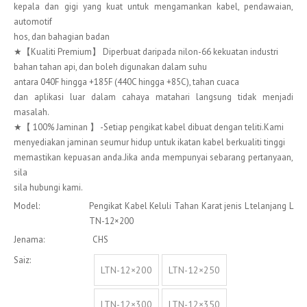
kepala dan gigi yang kuat untuk mengamankan kabel, pendawaian,
automotif
hos, dan bahagian badan
★【Kualiti Premium】 Diperbuat daripada nilon-66 kekuatan industri
bahan tahan api, dan boleh digunakan dalam suhu
antara 040F hingga +185F (440C hingga +85C), tahan cuaca
dan aplikasi luar dalam cahaya matahari langsung tidak menjadi
masalah.
★【 100% Jaminan 】 -Setiap pengikat kabel dibuat dengan teliti.Kami
menyediakan jaminan seumur hidup untuk ikatan kabel berkualiti tinggi
memastikan kepuasan anda.Jika anda mempunyai sebarang pertanyaan,
sila
sila hubungi kami.
Model:
Pengikat Kabel Keluli Tahan Karat jenis L telanjang L
TN-12×200
Jenama:
CHS
Saiz:
LTN-12×200
LTN-12×250
LTN-12×300
LTN-12×350