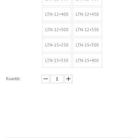
LTN-12×400
LTN-12×450
LTN-12×500
LTN-12×550
LTN-15×250
LTN-15×300
LTN-15×350
LTN-15×400
Kuantiti:
Enquire
Menambah kepada bakul