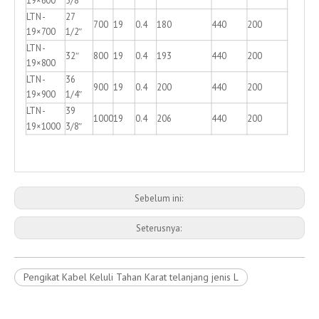
19×600
5/8″
LTN-
27
700
19
0.4
180
440
200
19×700
1/2″
LTN-
32″
800
19
0.4
193
440
200
19×800
LTN-
36
900
19
0.4
200
440
200
19×900
1/4″
LTN-
39
1000
19
0.4
206
440
200
19×1000
3/8″
Sebelum ini:
Seterusnya:
Pengikat Kabel Keluli Tahan Karat telanjang jenis L