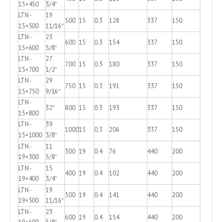
15×450
3/4″
LTN-
19
500
15
0.3
128
337
150
15×500
11/16″
LTN-
23
600
15
0.3
154
337
150
15×600
5/8″
LTN-
27
700
15
0.3
180
337
150
15×700
1/2″
LTN-
29
750
15
0.3
191
337
150
15×750
9/16″
LTN-
32″
800
15
0.3
193
337
150
15×800
LTN-
39
1000
15
0.3
206
337
150
15×1000
3/8″
LTN-
11
300
19
0.4
76
440
200
19×300
5/8″
LTN-
15
400
19
0.4
102
440
200
19×400
3/4″
LTN-
19
500
19
0.4
141
440
200
19×500
11/16″
LTN-
23
600
19
0.4
154
440
200