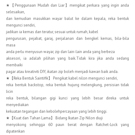
★【Penggunaan Mudah dan Liar】mengikat perkara yang ingin anda
selesaikan,
dan kemudian masukkan wayar balut ke dalam kepala, reka bentuk
mengunci sendiri,
jadikan ia kemas dan teratur, sesuai untuk rumah, kabel
pengurusan, pejabat, garaj, perjalanan dan bengkel kemas, bila-bila
masa
anda perlu menyusun wayar, zip dan lain-lain anda yang berbeza
aksesori, ia adalah pilihan yang baik.Tidak kira jika anda sedang
membaiki
pagar atau kreativiti DIY, ikatan zip boleh menjadi kawan baik anda.
★【Reka Bentuk Saintifik】 Pengikat kabel nilon mengunci sendiri,
reka bentuk backstop, reka bentuk hujung melengkung, persisian tidak
licin
reka bentuk, bilangan gigi kunci yang lebih besar direka untuk
menyediakan
kekuatan tegangan dan kebolehpercayaan yang lebih tinggi.
★【Kuat dan Tahan Lama】 Bidang Ikatan Zip Nilon diuji
menyokong sehingga 60 paun berat dengan Ratchet-Lock yang
dipatenkan