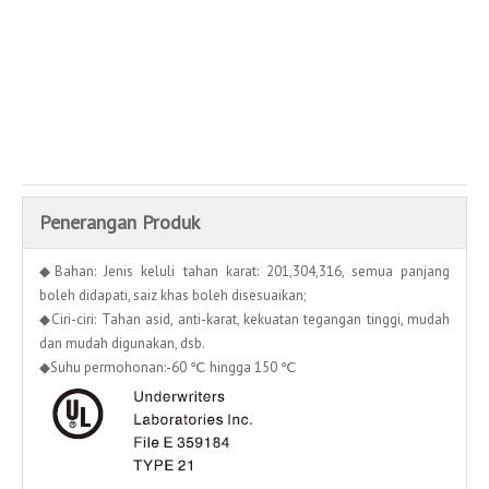
Enquire
Menambah kepada bakul
Penerangan Produk
◆Bahan: Jenis keluli tahan karat: 201,304,316, semua panjang
boleh didapati, saiz khas boleh disesuaikan;
◆Ciri-ciri: Tahan asid, anti-karat, kekuatan tegangan tinggi, mudah
dan mudah digunakan, dsb.
◆Suhu permohonan:-60 ℃ hingga 150 ℃