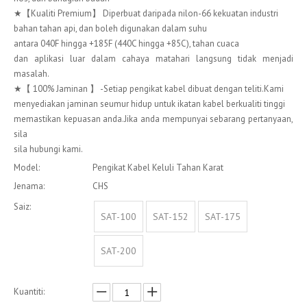
★【Kualiti Premium】 Diperbuat daripada nilon-66 kekuatan industri
bahan tahan api, dan boleh digunakan dalam suhu
antara 040F hingga +185F (440C hingga +85C), tahan cuaca
dan aplikasi luar dalam cahaya matahari langsung tidak menjadi
masalah.
★【 100% Jaminan 】 -Setiap pengikat kabel dibuat dengan teliti.Kami
menyediakan jaminan seumur hidup untuk ikatan kabel berkualiti tinggi
memastikan kepuasan anda.Jika anda mempunyai sebarang pertanyaan,
sila
sila hubungi kami.
Model:
Pengikat Kabel Keluli Tahan Karat
Jenama:
CHS
Saiz:
SAT-100
SAT-152
SAT-175
SAT-200
Kuantiti: