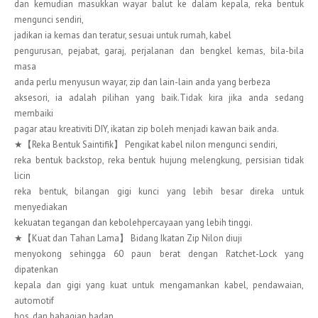
dan kemudian masukkan wayar balut ke dalam kepala, reka bentuk
mengunci sendiri,
jadikan ia kemas dan teratur, sesuai untuk rumah, kabel
pengurusan, pejabat, garaj, perjalanan dan bengkel kemas, bila-bila
masa
anda perlu menyusun wayar, zip dan lain-lain anda yang berbeza
aksesori, ia adalah pilihan yang baik.Tidak kira jika anda sedang
membaiki
pagar atau kreativiti DIY, ikatan zip boleh menjadi kawan baik anda.
★【Reka Bentuk Saintifik】 Pengikat kabel nilon mengunci sendiri,
reka bentuk backstop, reka bentuk hujung melengkung, persisian tidak
licin
reka bentuk, bilangan gigi kunci yang lebih besar direka untuk
menyediakan
kekuatan tegangan dan kebolehpercayaan yang lebih tinggi.
★【Kuat dan Tahan Lama】 Bidang Ikatan Zip Nilon diuji
menyokong sehingga 60 paun berat dengan Ratchet-Lock yang
dipatenkan
kepala dan gigi yang kuat untuk mengamankan kabel, pendawaian,
automotif
hos, dan bahagian badan