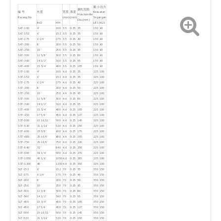
最小拉力
捆扎范围
编 号
长度
宽度
厚度
Kekuatan
Max.bundle
Barang No.
(mm)
(mm)
Tegangan
Dia.(mm)
INCI
MM
LBS
KGS
SAT-100
4'
100
3.5
0.25
25
130
60
SAT-152
6'
152
3.5
0.25
35
130
60
SAT-175
6 1/4'
175
3.5
0.25
40
130
60
SAT-200
8'
200
3.5
0.25
50
130
60
SAT-250
10'
250
3.5
0.25
65
130
60
SAT-300
11 5/8'
300
3.5
0.25
80
130
60
SAT-360
14 1/2'
360
3.5
0.25
95
130
60
SAT-400
15 3/4'
400
3.5
0.25
105
130
60
SST-100
4'
100
4.6
0.25
25
225
100
SST-152
6'
152
4.6
0.25
35
225
100
SST-175
6 1/4'
175
4.6
0.25
40
225
100
SST-200
8'
200
4.6
0.25
50
225
100
SST-250
10'
250
4.6
0.25
65
225
100
SST-300
11 5/8'
300
4.6
0.25
80
225
100
SST-360
14 1/2'
360
4.6
0.25
95
225
100
SST-400
15 3/4'
400
4.6
0.25
105
225
100
SST-450
17 3/4'
450
4.6
0.25
127
225
100
SST-500
19 16/11'
500
4.6
0.25
145
225
100
SST-520
21 1/16'
520
4.6
0.25
150
225
100
SST-600
23 5/8'
600
4.6
0.25
175
225
100
SST-680
25 16/9'
680
4.6
0.25
195
225
100
SST-750
29 16/9'
750
4.6
0.25
220
225
100
SST-840
32'
840
4.6
0.25
250
225
100
SST-900
36 1/4'
900
4.6
0.25
270
225
100
SST-1050
40 1/6'
1050
4.6
0.25
285
225
100
SST-1200
48'
1200
4.6
0.25
350
225
100
SLT-152
6'
152
7.9
0.25
35
330
150
SLT-175
6 1/4'
175
7.9
0.25
40
330
150
SLT-200
8'
200
7.9
0.25
50
330
150
SLT-250
10'
250
7.9
0.25
65
330
150
SLT-300
11 5/8'
300
7.9
0.25
80
330
150
SLT-360
14 1/2'
360
7.9
0.25
95
330
150
SLT-400
15 3/4'
400
7.9
0.25
105
330
150
SLT-450
17 3/4'
450
7.9
0.25
127
330
150
SLT-500
19 16/11'
500
7.9
0.25
145
330
150
SLT-520
21 1/16'
520
7.9
0.25
150
330
150