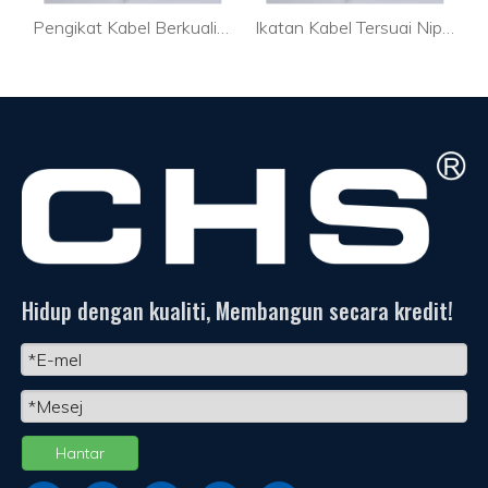
k Perindustrian
Pengikat Kabel Berkualiti Tinggi Boleh Digunakan Semula untuk Kabel Pc
Ikatan Kabel Tersuai Nipis untuk Perindustrian
Hidup dengan kualiti, Membangun secara kredit!
Hantar