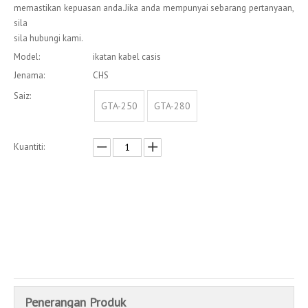
memastikan kepuasan anda.Jika anda mempunyai sebarang pertanyaan,
sila
sila hubungi kami.
Model:
ikatan kabel casis
Jenama:
CHS
Saiz:
GTA-250
GTA-280
Kuantiti:
Enquire
Menambah kepada bakul
Penerangan Produk