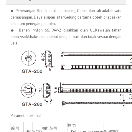
◆ Penerangan: Reka bentuk dua keping, Gancu dan tali adalah satu
pemasangan. Daya sisipan sifar.Gelung pertama boleh dilepaskan
sebelum penegangan akhir.
◆ Bahan: Nylon 66, 94V-2 disahkan oleh UL.Kawalan tahan
haba,Asid&hakisan, penebat dengan baik dan tidak sesuai dengan
usia.
Parameter teknikal
拉 力
编 号
捆扎范围
L(长)
W(宽)
Kekuatan Tegangan
备 注