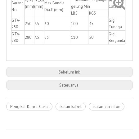
Barang
Max.Bundle
(mm)
(mm)
gelung Min
Catatan
No.
Dia.E (mm)
LBS
KGS
GTA-
Gigi
250
7.5
60
100
45
250
Tunggal
GTA-
Gigi
280
7.5
65
110
50
280
Berganda
Sebelum ini:
Seterusnya:
Pengikat Kabel Casis
ikatan kabel
ikatan zip nilon