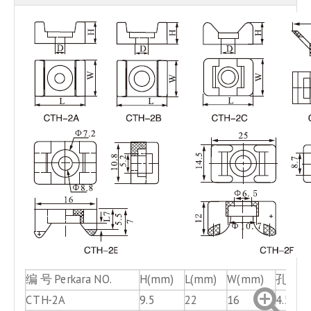
编 号 Perkara NO.
H(mm)
L(mm)
W(mm)
孔径 D
CTH-2A
9.5
22
16
4.5