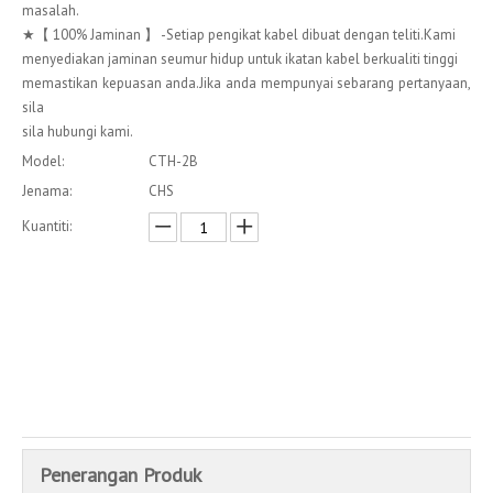
masalah.
★【 100% Jaminan 】 -Setiap pengikat kabel dibuat dengan teliti.Kami
menyediakan jaminan seumur hidup untuk ikatan kabel berkualiti tinggi
memastikan kepuasan anda.Jika anda mempunyai sebarang pertanyaan,
sila
sila hubungi kami.
Model:
CTH-2B
Jenama:
CHS
Kuantiti:
Enquire
Menambah kepada bakul
Penerangan Produk