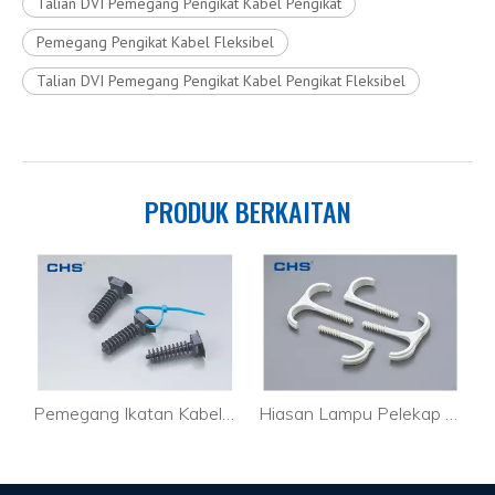
Talian DVI Pemegang Pengikat Kabel Pengikat
Pemegang Pengikat Kabel Fleksibel
Talian DVI Pemegang Pengikat Kabel Pengikat Fleksibel
PRODUK BERKAITAN
 Inci untuk Kabel DRS-2.5
Pemegang Ikatan Kabel Fleksibel Belakang Melekit Pemegang Ikatan Kabel Kabel HDMI CTH-1
Hiasan Lampu Pelekap Pengikat Kabel Berkualiti Tinggi yang Boleh Dilepaskan