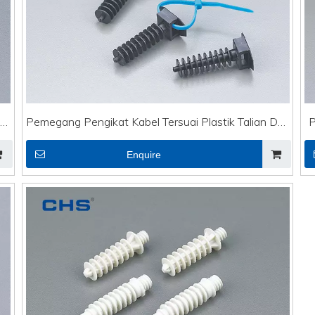
an
Pemegang Pengikat Kabel Tersuai Plastik Talian DVI
P
CTH-1
Enquire