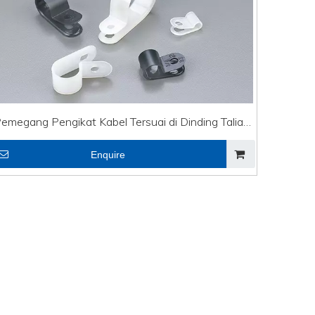
+86 - 5
emegang Pengikat Kabel Tersuai di Dinding Talian
DVI Pengapit Kabel jenis R CHS-3/16R
Enquire