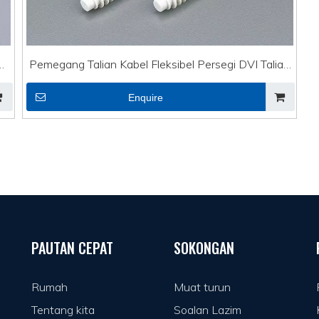
H-
Pemegang Talian Kabel Fleksibel Persegi DVI Talian
CTH-3B
Enquire
PAUTAN CEPAT
SOKONGAN
Rumah
Muat turun
Tentang kita
Soalan Lazim