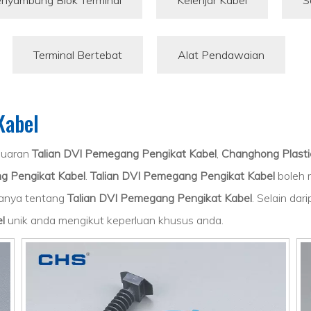
nyambung Blok Terminal
Kelenjar Kabel
S
Terminal Bertebat
Alat Pendawaian
Kabel
luaran
Talian DVI Pemegang Pengikat Kabel
,
Changhong Plastic
g Pengikat Kabel
.
Talian DVI Pemegang Pengikat Kabel
boleh m
sanya tentang
Talian DVI Pemegang Pengikat Kabel
. Selain da
l
unik anda mengikut keperluan khusus anda.