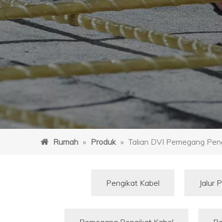
Rumah
»
Produk
»
Talian DVI Pemegang Peng
Pengikat Kabel
Jalur 