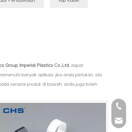
alur Pendawaian
Klip Kabel
s Group Imperial Plastics Co.,Ltd.
dapat
emenuhi banyak aplikasi, jika anda perlukan, sila
ripada senarai produk di bawah, anda juga boleh
+86 - 5
+86 - 5
info@ch