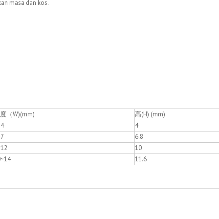
kan masa dan kos.
度（W)(mm)
高(H) (mm)
~4
4
~7
6.8
~12
10
0~14
11.6