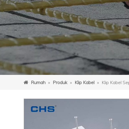
Rumah
»
Produk
»
Klip Kabel
»
Klip Kabel S