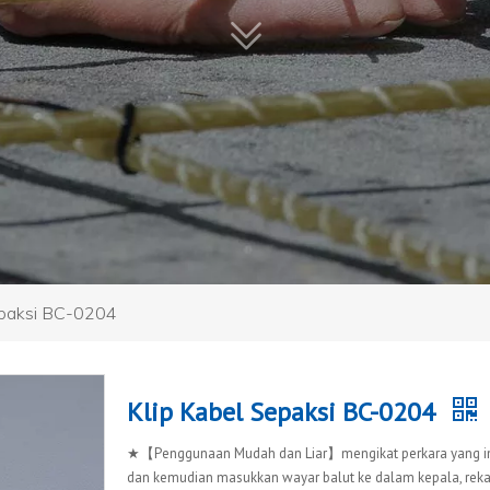
epaksi BC-0204
Klip Kabel Sepaksi BC-0204
★【Penggunaan Mudah dan Liar】mengikat perkara yang ing
dan kemudian masukkan wayar balut ke dalam kepala, reka