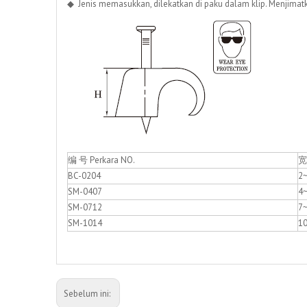
◆ Jenis memasukkan, dilekatkan di paku dalam klip. Menjimat
编 号 Perkara NO.
宽
BC-0204
2
SM-0407
4
SM-0712
7
SM-1014
1
Sebelum ini: