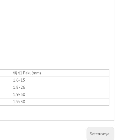
钢 钉 Paku(mm)
1.6×15
1.8×26
1.9x30
1.9x30
Seterusnya: