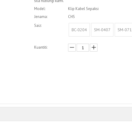
sila hubungi kami.
Model:
Klip Kabel Sepaksi
Jenama:
CHS
Saiz:
BC-0204
SM-0407
SM-071
Kuantiti:
Enquire
Menambah kepada bakul