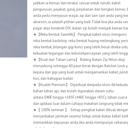
jadikan ia kemas dan teratur, sesuai untuk rumah, kabel
pengurusan, pejabat, garaj, perjalanan dan bengkel kemas, 
anda perlu menyusun wayar, zip dan lain-lain anda yang be
aksesori, ia adalah pilihan yang baik.Tidak kira jika anda 
pagar atau kreativiti DIY, ikatan zip boleh menjadi kawan ba
★【Reka Bentuk Saintifik】 Pengikat kabel nilon mengunci s
reka bentuk backstop, reka bentuk hujung melengkung, persis
reka bentuk, bilangan gigi kunci yang lebih besar direka u
kekuatan tegangan dan kebolehpercayaan yang lebih tinggi
★【Kuat dan Tahan Lama】 Bidang Ikatan Zip Nilon diuji
menyokong sehingga 60 paun berat dengan Ratchet-Lock y
kepala dan gigi yang kuat untuk mengamankan kabel, pend
hos, dan bahagian badan
★【Kualiti Premium】 Diperbuat daripada nilon-66 kekuatan
bahan tahan api, dan boleh digunakan dalam suhu
antara 040F hingga +185F (440C hingga +85C), tahan cuaca
dan aplikasi luar dalam cahaya matahari langsung tidak m
★【 100% Jaminan 】 -Setiap pengikat kabel dibuat dengan 
menyediakan jaminan seumur hidup untuk ikatan kabel berku
memastikan kepuasan anda.Jika anda mempunyai sebarang 