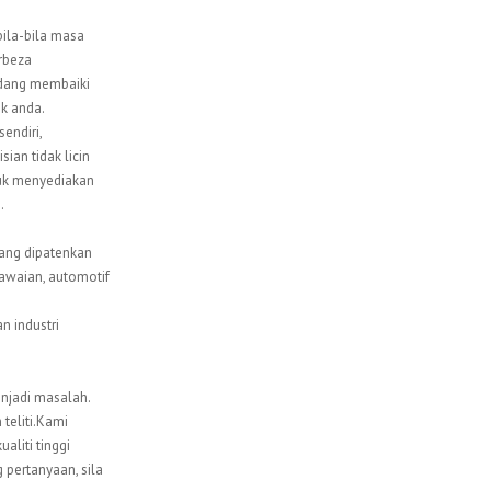
bila-bila masa
rbeza
sedang membaiki
ik anda.
endiri,
ian tidak licin
ntuk menyediakan
.
ang dipatenkan
awaian, automotif
 industri
enjadi masalah.
teliti.Kami
aliti tinggi
pertanyaan, sila