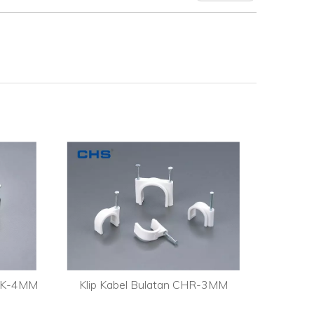
 CHK-4MM
Klip Kabel Bulatan CHR-3MM
Kli