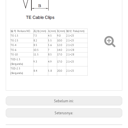
编 号 Perkara NO.
高(H) (mm)
A(mm)
B(mm)
钢 钉 Paku(mm)
TE-1.5
7.3
4.5
9.0
2.1×23
TE-2.5
8.2
5.5
10.0
2.1×23
TE-4
8.5
5.6
12.0
2.1×23
TE-6
10.5
7
14.0
2.1×28
TE-10
11.5
8.5
17.0
2.1×28
TED-1.5
9.3
4.9
17.0
2.1×23
(Berganda)
TED-2.5
8.4
5.8
20.0
2.1×23
(Berganda)
Sebelum ini:
Seterusnya: