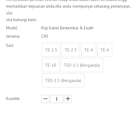
memastikan kepuasan anda.Jika anda mempunyai sebarang pertanyaan,
sila
sila hubungi kami.
Model:
Klip Kabel Berkembar & Eeath
Jenama:
CHS
Saiz:
TE-1.5
TE-2.5
TE-4
TE-6
TE-10
TED-1.5 (Berganda)
TED-2.5 (Berganda)
Kuantiti:
Enquire