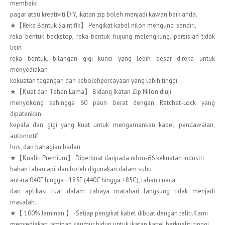
membaiki
pagar atau kreativiti DIY, ikatan zip boleh menjadi kawan baik anda.
★【Reka Bentuk Saintifik】 Pengikat kabel nilon mengunci sendiri,
reka bentuk backstop, reka bentuk hujung melengkung, persisian tidak
licin
reka bentuk, bilangan gigi kunci yang lebih besar direka untuk
menyediakan
kekuatan tegangan dan kebolehpercayaan yang lebih tinggi.
★【Kuat dan Tahan Lama】 Bidang Ikatan Zip Nilon diuji
menyokong sehingga 60 paun berat dengan Ratchet-Lock yang
dipatenkan
kepala dan gigi yang kuat untuk mengamankan kabel, pendawaian,
automotif
hos, dan bahagian badan
★【Kualiti Premium】 Diperbuat daripada nilon-66 kekuatan industri
bahan tahan api, dan boleh digunakan dalam suhu
antara 040F hingga +185F (440C hingga +85C), tahan cuaca
dan aplikasi luar dalam cahaya matahari langsung tidak menjadi
masalah.
★【 100% Jaminan 】 -Setiap pengikat kabel dibuat dengan teliti.Kami
menyediakan jaminan seumur hidup untuk ikatan kabel berkualiti tinggi