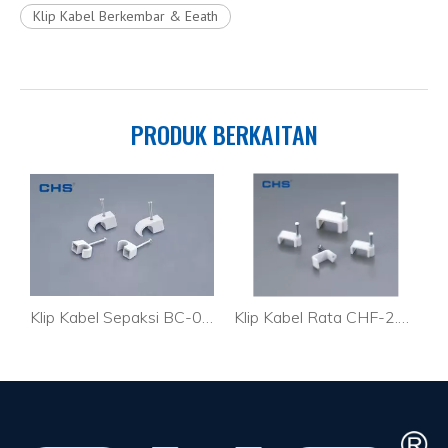
Klip Kabel Berkembar & Eeath
PRODUK BERKAITAN
 Kabel Sepaksi BC-0204
Klip Kabel Sepaksi BC-0204
Klip Kabel Rata CHF-2.5mm