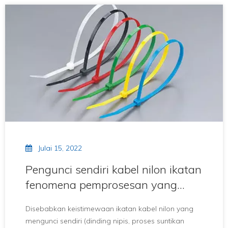
memastikan kebolehpercayaan dan ketepatan
pemprosesan ikatan kabel nilon mengunci
sendiri.Jadi apakah langkah dan mekanisme ikatan
kabel nilon yang mengunci sendiri?Mari kita lihat.
Julai 15, 2022
Pengunci sendiri kabel nilon ikatan
fenomena pemprosesan yang
salah
Disebabkan keistimewaan ikatan kabel nilon yang
mengunci sendiri (dinding nipis, proses suntikan