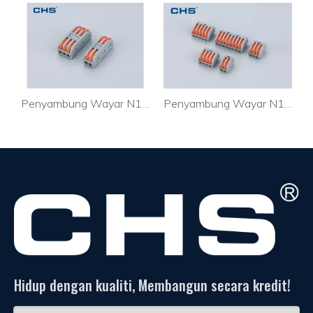
kan Masuk PC352J
Penyambung Wayar N102-2
Penyambung Wayar N102
Hidup dengan kualiti, Membangun secara kredit!