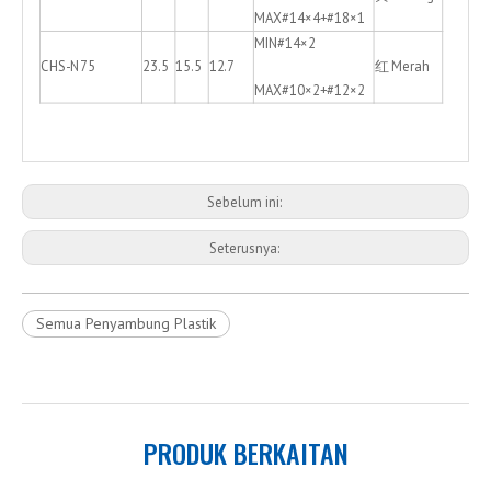
MAX#14×4+#18×1
MIN#14×2
CHS-N75
23.5
15.5
12.7
红 Merah
MAX#10×2+#12×2
Sebelum ini:
Seterusnya:
Semua Penyambung Plastik
PRODUK BERKAITAN