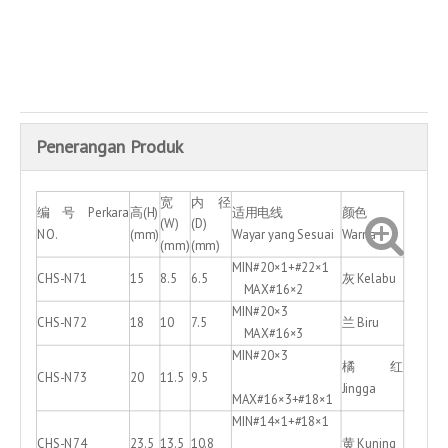
Menambah kepada bakul
Penerangan Produk
宽
内径
编 号 Perkara
高(H)
适用电线
颜色
(W)
(D)
NO.
(mm)
Wayar yang Sesuai
Warna
(mm)
(mm)
MIN#20×1+#22×1
CHS-N71
15
8.5
6.5
灰 Kelabu
MAX#16×2
MIN#20×3
CHS-N72
18
10
7.5
兰 Biru
MAX#16×3
MIN#20×3
橘红
CHS-N73
20
11.5
9.5
Jingga
MAX#16×3+#18×1
MIN#14×1+#18×1
CHS-N74
23.5
13.5
10.8
黄 Kuning