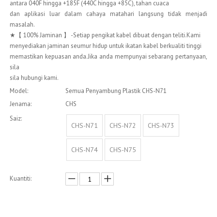
antara 040F hingga +185F (440C hingga +85C), tahan cuaca
dan aplikasi luar dalam cahaya matahari langsung tidak menjadi
masalah.
★【 100% Jaminan 】 -Setiap pengikat kabel dibuat dengan teliti.Kami
menyediakan jaminan seumur hidup untuk ikatan kabel berkualiti tinggi
memastikan kepuasan anda.Jika anda mempunyai sebarang pertanyaan,
sila
sila hubungi kami.
Model:
Semua Penyambung Plastik CHS-N71
Jenama:
CHS
Saiz:
CHS-N71
CHS-N72
CHS-N73
CHS-N74
CHS-N75
Kuantiti:
Enquire