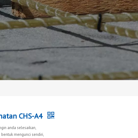
amatan CHS-A4
in anda selesaikan,
 bentuk mengunci sendiri,