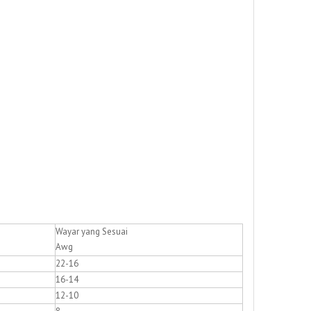
Wayar yang Sesuai
Awg
22-16
16-14
12-10