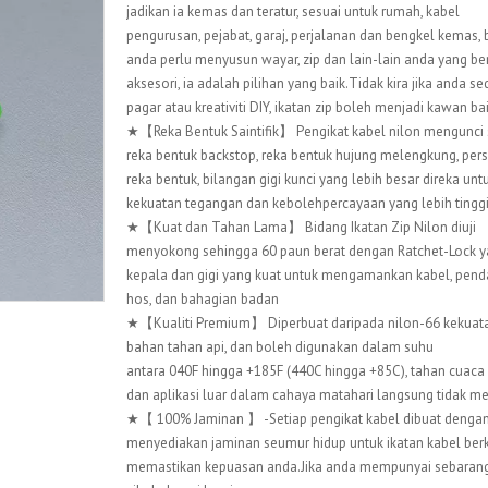
jadikan ia kemas dan teratur, sesuai untuk rumah, kabel
pengurusan, pejabat, garaj, perjalanan dan bengkel kemas, 
anda perlu menyusun wayar, zip dan lain-lain anda yang be
aksesori, ia adalah pilihan yang baik.Tidak kira jika anda 
pagar atau kreativiti DIY, ikatan zip boleh menjadi kawan ba
★【Reka Bentuk Saintifik】 Pengikat kabel nilon mengunci s
reka bentuk backstop, reka bentuk hujung melengkung, persis
reka bentuk, bilangan gigi kunci yang lebih besar direka u
kekuatan tegangan dan kebolehpercayaan yang lebih tinggi
★【Kuat dan Tahan Lama】 Bidang Ikatan Zip Nilon diuji
menyokong sehingga 60 paun berat dengan Ratchet-Lock y
kepala dan gigi yang kuat untuk mengamankan kabel, pend
hos, dan bahagian badan
★【Kualiti Premium】 Diperbuat daripada nilon-66 kekuatan
bahan tahan api, dan boleh digunakan dalam suhu
antara 040F hingga +185F (440C hingga +85C), tahan cuaca
dan aplikasi luar dalam cahaya matahari langsung tidak m
★【 100% Jaminan 】 -Setiap pengikat kabel dibuat dengan 
menyediakan jaminan seumur hidup untuk ikatan kabel berku
memastikan kepuasan anda.Jika anda mempunyai sebarang 