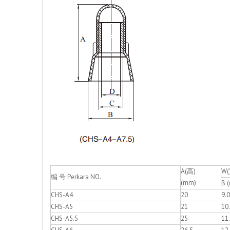
A(高)
W(
编 号 Perkara NO.
(mm)
B 
CHS-A4
20
9.0
CHS-A5
21
10
CHS-A5.5
25
11