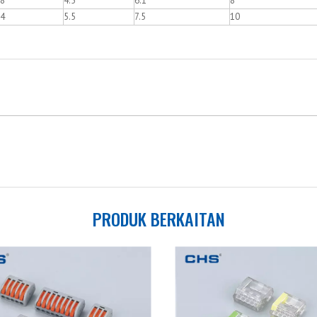
.8
4.5
6.1
8
.4
5.5
7.5
10
PRODUK BERKAITAN