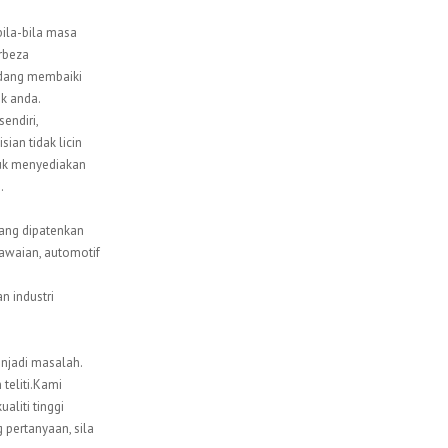
bila-bila masa
rbeza
sedang membaiki
ik anda.
endiri,
ian tidak licin
ntuk menyediakan
.
ang dipatenkan
awaian, automotif
 industri
enjadi masalah.
teliti.Kami
aliti tinggi
pertanyaan, sila