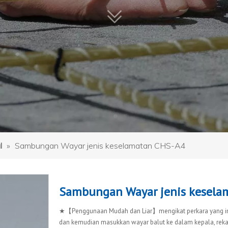
l
»
Sambungan Wayar jenis keselamatan CHS-A4
Sambungan Wayar jenis kesel
★【Penggunaan Mudah dan Liar】mengikat perkara yang ing
dan kemudian masukkan wayar balut ke dalam kepala, reka