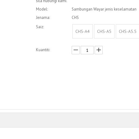
sila hubungi kami.
Model:
Sambungan Wayar jenis keselamatan
Jenama:
CHS
Saiz:
CHS-A4
CHS-A5
CHS-A5.5
Kuantiti:
Enquire
Menambah kepada bakul