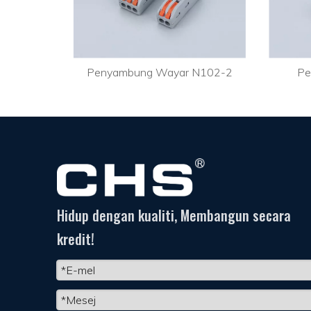
Penyambung Wayar Tekan Masuk PC352J
Penyambung Wayar N102-2
Pe
Hidup dengan kualiti, Membangun secara
kredit!