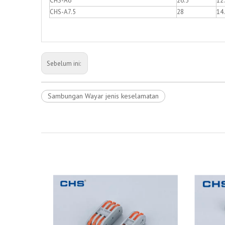
CHS-A6
26.5
12
CHS-A7.5
28
14
Sebelum ini:
Sambungan Wayar jenis keselamatan