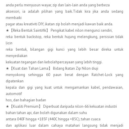
anda perlu menyusun wayar, zip dan lain-lain anda yang berbeza
aksesori, ia adalah pilihan yang baik.Tidak kira jika anda sedang
membaiki
pagar atau kreativiti DIY, ikatan zip boleh menjadi kawan baik anda.
★【Reka Bentuk Saintifik】 Pengikat kabel nilon mengunci sendiri,
reka bentuk backstop, reka bentuk hujung melengkung, persisian tidak
licin
reka bentuk, bilangan gigi kunci yang lebih besar direka untuk
menyediakan
kekuatan tegangan dan kebolehpercayaan yang lebih tinggi.
★【Kuat dan Tahan Lama】 Bidang Ikatan Zip Nilon diuji
menyokong sehingga 60 paun berat dengan Ratchet-Lock yang
dipatenkan
kepala dan gigi yang kuat untuk mengamankan kabel, pendawaian,
automotif
hos, dan bahagian badan
★【Kualiti Premium】 Diperbuat daripada nilon-66 kekuatan industri
bahan tahan api, dan boleh digunakan dalam suhu
antara 040F hingga +185F (440C hingga +85C), tahan cuaca
dan aplikasi luar dalam cahaya matahari langsung tidak menjadi