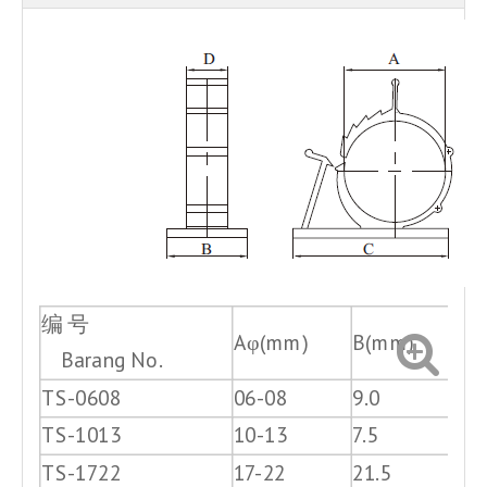
编 号
Aφ(mm)
B(mm)
C(
Barang No.
TS-0608
06-08
9.0
25.
TS-1013
10-13
7.5
37.
TS-1722
17-22
21.5
41.