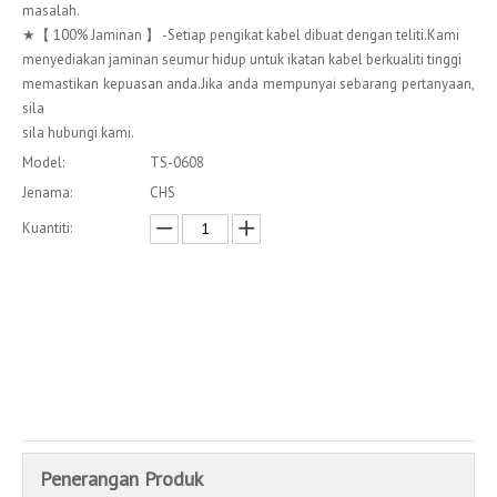
masalah.
★【 100% Jaminan 】 -Setiap pengikat kabel dibuat dengan teliti.Kami
menyediakan jaminan seumur hidup untuk ikatan kabel berkualiti tinggi
memastikan kepuasan anda.Jika anda mempunyai sebarang pertanyaan,
sila
sila hubungi kami.
Model:
TS-0608
Jenama:
CHS
Kuantiti:
Enquire
Menambah kepada bakul
Penerangan Produk