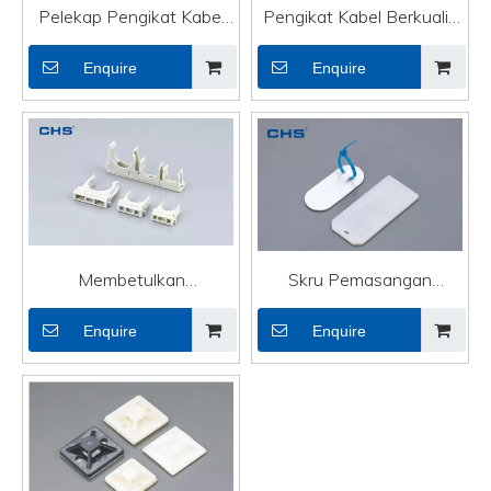
Pelekap Pengikat Kabel
Pengikat Kabel Berkualiti
Berkualiti Tinggi Melekit
Tinggi Kecil Memasang
Enquire
Enquire
Pemegang Wayar
Wayar Elektrik
Persegi Wayar Elektrik
SQ-2
Membetulkan
Skru Pemasangan
Pemasangan Pengikat
Pengikat Kabel Berkualiti
Enquire
Enquire
Kabel Berkualiti Tinggi
Tinggi Kawat Elektrik
Kawat Elektrik