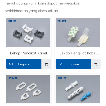
menghubungi kami, kami dapat menyediakan
perkhidmatan yang disesuaikan.
Lekap Pengikat Kabel
Lekap Pengikat Kabel
OEM Kecil Pemegang
OEM Melekit Pengapit
Enquire
Enquire
Pengikat Kabel Wayar
Kabel Boleh Laras Wayar
Elektrik CTH-2B
Elektrik ADC-70