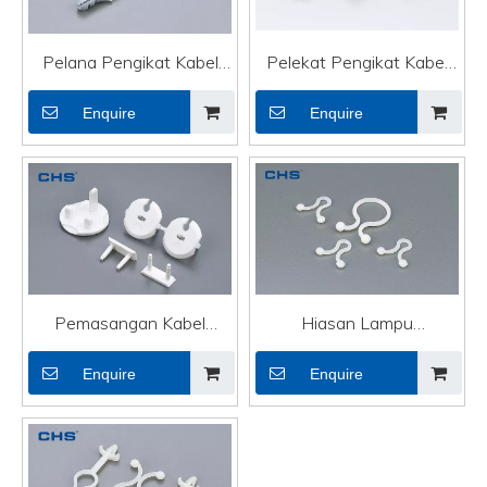
Pelana Pengikat Kabel
Pelekat Pengikat Kabel
OEM Lekapkan Kabel
OEM Melekapkan
Enquire
Enquire
Optik Palam Kembangkan
Pengapit Kabel Talian Fon
EN-08L
Telinga TS-0608
Pemasangan Kabel
Hiasan Lampu
Pengikat OEM Tugas
Pemasangan Pengikat
Enquire
Enquire
Berat Hiasan Lampu
Kabel OEM yang
Penutup Keselamatan
Merangkul Sendiri
SCB-3