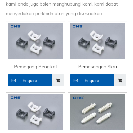
kami, anda juga boleh menghubungi kami, kami dapat
menyediakan perkhidmatan yang disesuaikan.
Pemegang Pengikat
Pemasangan Skru
Kabel Tersuai Melekit
Pemegang Pengikat
Enquire
Enquire
Kabel Optik CTH-2A
Kabel Tersuai Kabel Optik
CTH-2D