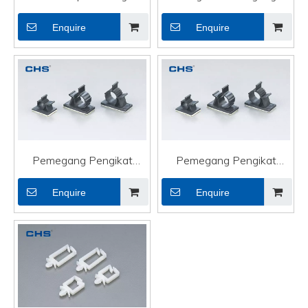
Ikatan Kabel Tersuai
Talian Kabel Fleksibel
Enquire
Enquire
Pelekat Diri CTH-2B
Hiasan Lampu TM-20
Pemegang Pengikat
Pemegang Pengikat
Kabel Fleksibel Pelekat
Kabel Fleksibel Pelekat
Enquire
Enquire
Sendiri Hiasan Lampu TS-
Hiasan Lampu TS-1013
1722