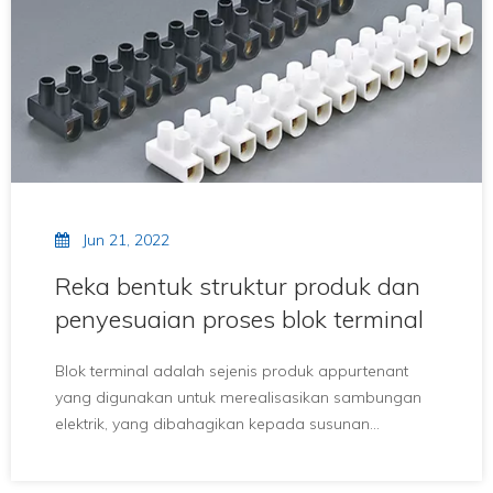
data yang diperoleh boleh dihantar dengan tepat
dan cepat ke komputer, dan operasi pengukuran
yang sepadan boleh diselesaikan dengan bijak.
Jun 21, 2022
Reka bentuk struktur produk dan
penyesuaian proses blok terminal
Blok terminal adalah sejenis produk appurtenant
yang digunakan untuk merealisasikan sambungan
elektrik, yang dibahagikan kepada susunan
penyambung dalam ketegasan.Dengan tahap
penambahan robotisasi buatan dan keadaan