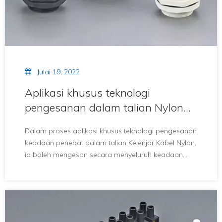
Julai 19, 2022
Aplikasi khusus teknologi
pengesanan dalam talian Nylon
Cable Glands
Dalam proses aplikasi khusus teknologi pengesanan
keadaan penebat dalam talian Kelenjar Kabel Nylon,
ia boleh mengesan secara menyeluruh keadaan
penebat peralatan kuasa berdasarkan
penyelenggaraan bekalan kuasa.Apabila operasi
pengesanan khusus dijalankan, pelbagai data yang
diperolehi oleh pengesanan boleh dikemas kini
dalam masa nyata, dan pada masa yang sama,