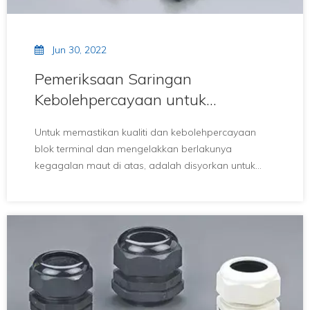
Jun 30, 2022
Pemeriksaan Saringan
Kebolehpercayaan untuk
Mencegah Kegagalan Blok
Untuk memastikan kualiti dan kebolehpercayaan
Terminal
blok terminal dan mengelakkan berlakunya
kegagalan maut di atas, adalah disyorkan untuk
mengkaji dan merumuskan keperluan teknikal
saringan yang sepadan mengikut keadaan teknikal
produk, dan menjalankan pemeriksaan
kebolehpercayaan pencegahan kegagalan yang
disasarkan berikut.