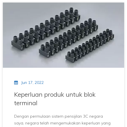
kawalan buatan yang lebih ketat dan lebih tepat,
kuantum blok terminal bertambah secara
berperingkat.Dengan perkembangan ketegasan
elektronik, penggunaan blok terminal semakin
bertambah, dan terdapat lebih banyak
jenis.Sebagai tambahan kepada stesen luar papan
PCB, tulang yang paling banyak digunakan ialah
tackle outstation, nut outstation, spring outstation,
dan sebagainya.Apakah reka bentuk struktur produk
dan penyesuaian proses blok terminal?Kemudian
ada beberapa jawapan.
Jun 17, 2022
Keperluan produk untuk blok
terminal
Dengan permulaan sistem pensijilan 3C negara
saya, negara telah mengemukakan keperluan yang