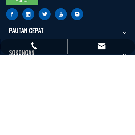
Hantar
PAUTAN CEPAT
+86 - 577 - 62798390
info@chs.com.cn
SOKONGAN
+86 - 577 - 62798383
PRODUK
+86 - 577 - 62798385
Changhong Plastics Group Imperial Plastics Co.,Ltd. Hak
Cipta © 2019~2021 CHS
皖ICP备19013927号-3
Sokong Oleh
Leadong
.
Sitemap