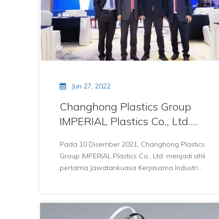
Jun 27, 2022
Changhong Plastics Group
IMPERIAL Plastics Co., Ltd.
menjadi ahli pertama
Pada 10 Disember 2021, Changhong Plastics
Jawatankuasa Kerjasama
Group IMPERIAL Plastics Co., Ltd. menjadi ahli
Industri Elektrik RCEP
pertama Jawatankuasa Kerjasama Industri
Elektrik RCEP.