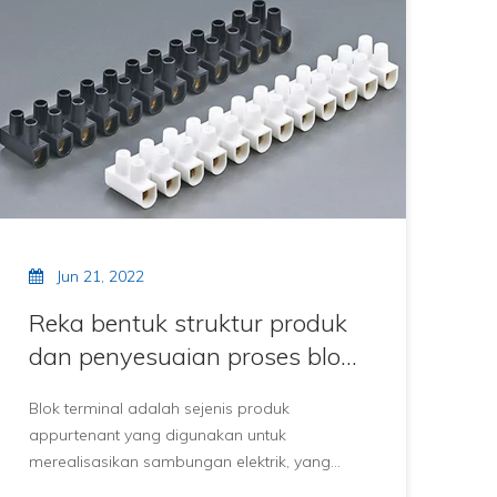
layak.Ikatan kabel nilon pengunci sendiri
direka bentuk dengan fungsi tidak
dipulangkan (kecuali untuk jenis gesper
hidup), yang mungkin hanya diketatkan lebih
dan lebih ketat.Terdapat juga pengikat kabel
boleh tanggal (gancing hidup), jadi apakah
bahan mentah untuk pengikat kabel nilon
mengunci sendiri?Mari kita lihat sepintas lalu.
Jun 21, 2022
Reka bentuk struktur produk
dan penyesuaian proses blok
terminal
Blok terminal adalah sejenis produk
appurtenant yang digunakan untuk
merealisasikan sambungan elektrik, yang
dibahagikan kepada susunan penyambung