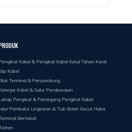
dalam ketegasan.Dengan tahap
penambahan robotisasi buatan dan
keadaan kawalan buatan yang lebih ketat
dan lebih tepat, kuantum blok terminal
bertambah secara berperingkat.Dengan
perkembangan ketegasan elektronik,
PRODUK
penggunaan blok terminal semakin
bertambah, dan terdapat lebih banyak
Pengikat Kabel & Pengikat Kabel Keluli Tahan Karat
jenis.Sebagai tambahan kepada stesen luar
papan PCB, tulang yang paling banyak
Klip Kabel
digunakan ialah tackle outstation, nut
Blok Terminal & Penyambung
outstation, spring outstation, dan
Kelenjar Kabel & Salur Pendawaian
sebagainya.Apakah reka bentuk struktur
produk dan penyesuaian proses blok
Lekap Pengikat & Pemegang Pengikat Kabel
terminal?Kemudian ada beberapa jawapan.
Jalur Pembalut Lingkaran & Tiub Boleh Kecut Haba
Terminal Bertebat
Alatan