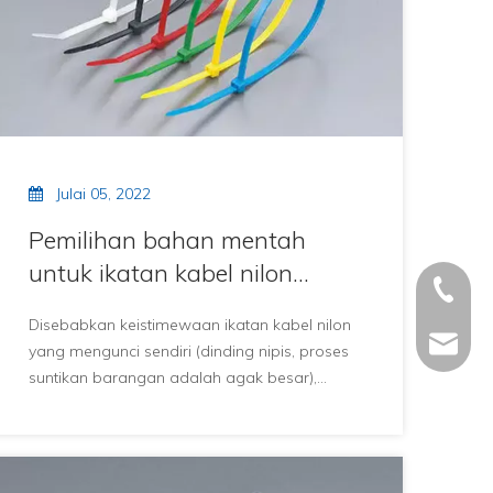
Julai 05, 2022
Pemilihan bahan mentah
untuk ikatan kabel nilon
+86 - 5
mengunci sendiri
Disebabkan keistimewaan ikatan kabel nilon
+86 - 5
info@ch
yang mengunci sendiri (dinding nipis, proses
suntikan barangan adalah agak besar),
+86 - 5
acuan, proses suntikan dan bahannya agak
khusus, dan pengeluar baharu am
memerlukan proses meraba yang dilanjutkan
untuk membekalkan produk yang