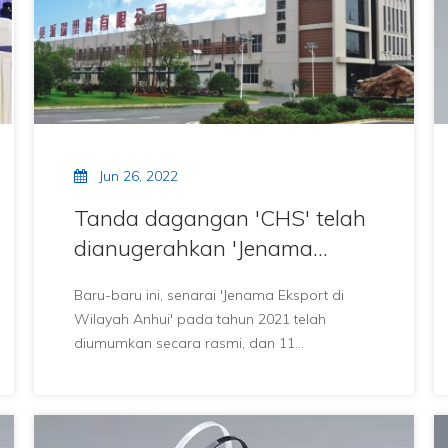
Jun 26, 2022
Tanda dagangan 'CHS' telah
dianugerahkan 'Jenama
Eksport Anhui'
Baru-baru ini, senarai 'Jenama Eksport di
Wilayah Anhui' pada tahun 2021 telah
diumumkan secara rasmi, dan 11
perusahaan di wilayah itu telah dipilih, dan
Changhong Plastics Group IMPERIAL Plastics
Co., Ltd.