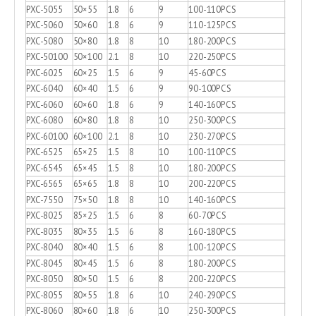
PXC-5055
50×55
1.8
6
9
100-110PCS
PXC-5060
50×60
1.8
6
9
110-125PCS
PXC-5080
50×80
1.8
8
10
180-200PCS
PXC-50100
50×100
2.1
8
10
220-250PCS
PXC-6025
60×25
1.5
6
9
45-60PCS
PXC-6040
60×40
1.5
6
9
90-100PCS
PXC-6060
60×60
1.8
6
9
140-160PCS
PXC-6080
60×80
1.8
8
10
250-300PCS
PXC-60100
60×100
2.1
8
10
230-270PCS
PXC-6525
65×25
1.5
8
10
100-110PCS
PXC-6545
65×45
1.5
8
10
180-200PCS
PXC-6565
65×65
1.8
8
10
200-220PCS
PXC-7550
75×50
1.8
8
10
140-160PCS
PXC-8025
85×25
1.5
6
8
60-70PCS
PXC-8035
80×35
1.5
6
8
160-180PCS
PXC-8040
80×40
1.5
6
8
100-120PCS
PXC-8045
80×45
1.5
6
8
180-200PCS
PXC-8050
80×50
1.5
6
8
200-220PCS
PXC-8055
80×55
1.8
6
10
240-290PCS
PXC-8060
80×60
1.8
6
10
250-300PCS