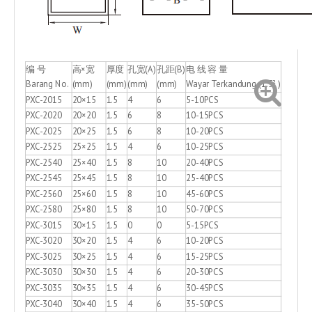
编 号
高×宽
厚度
孔宽(A)
孔距(B)
电 线 容 量
Barang No.
(mm)
(mm)
(mm)
(mm)
Wayar Terkandung (1.5² )
PXC-2015
20×15
1.5
4
6
5-10PCS
PXC-2020
20×20
1.5
6
8
10-15PCS
PXC-2025
20×25
1.5
6
8
10-20PCS
PXC-2525
25×25
1.5
4
6
10-25PCS
PXC-2540
25×40
1.5
8
10
20-40PCS
PXC-2545
25×45
1.5
8
10
25-40PCS
PXC-2560
25×60
1.5
8
10
45-60PCS
PXC-2580
25×80
1.5
8
10
50-70PCS
PXC-3015
30×15
1.5
0
0
5-15PCS
PXC-3020
30×20
1.5
4
6
10-20PCS
PXC-3025
30×25
1.5
4
6
15-25PCS
PXC-3030
30×30
1.5
4
6
20-30PCS
PXC-3035
30×35
1.5
4
6
30-45PCS
PXC-3040
30×40
1.5
4
6
35-50PCS