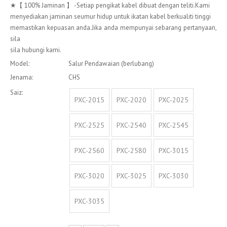
★【 100% Jaminan 】 -Setiap pengikat kabel dibuat dengan teliti.Kami
menyediakan jaminan seumur hidup untuk ikatan kabel berkualiti tinggi
memastikan kepuasan anda.Jika anda mempunyai sebarang pertanyaan,
sila
sila hubungi kami.
Model:
Salur Pendawaian (berlubang)
Jenama:
CHS
Saiz:
PXC-2015
PXC-2020
PXC-2025
PXC-2525
PXC-2540
PXC-2545
PXC-2560
PXC-2580
PXC-3015
PXC-3020
PXC-3025
PXC-3030
PXC-3035