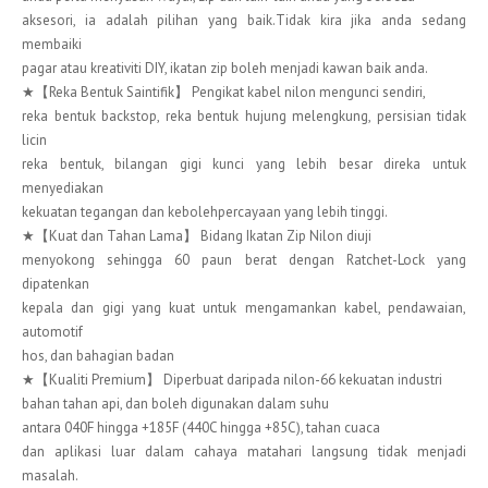
aksesori, ia adalah pilihan yang baik.Tidak kira jika anda sedang
membaiki
pagar atau kreativiti DIY, ikatan zip boleh menjadi kawan baik anda.
★【Reka Bentuk Saintifik】 Pengikat kabel nilon mengunci sendiri,
reka bentuk backstop, reka bentuk hujung melengkung, persisian tidak
licin
reka bentuk, bilangan gigi kunci yang lebih besar direka untuk
menyediakan
kekuatan tegangan dan kebolehpercayaan yang lebih tinggi.
★【Kuat dan Tahan Lama】 Bidang Ikatan Zip Nilon diuji
menyokong sehingga 60 paun berat dengan Ratchet-Lock yang
dipatenkan
kepala dan gigi yang kuat untuk mengamankan kabel, pendawaian,
automotif
hos, dan bahagian badan
★【Kualiti Premium】 Diperbuat daripada nilon-66 kekuatan industri
bahan tahan api, dan boleh digunakan dalam suhu
antara 040F hingga +185F (440C hingga +85C), tahan cuaca
dan aplikasi luar dalam cahaya matahari langsung tidak menjadi
masalah.