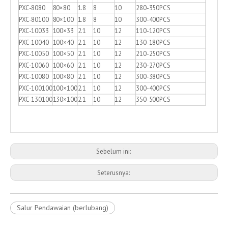
PXC-8080
80×80
1.8
8
10
280-350PCS
PXC-80100
80×100
1.8
8
10
300-400PCS
PXC-10033
100×33
2.1
10
12
110-120PCS
PXC-10040
100×40
2.1
10
12
130-180PCS
PXC-10050
100×50
2.1
10
12
210-250PCS
PXC-10060
100×60
2.1
10
12
230-270PCS
PXC-10080
100×80
2.1
10
12
300-380PCS
PXC-100100
100×100
2.1
10
12
300-400PCS
PXC-130100
130×100
2.1
10
12
350-500PCS
Sebelum ini:
Seterusnya:
Salur Pendawaian (berlubang)