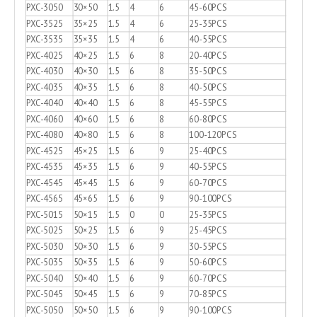
PXC-3050
30×50
1.5
4
6
45-60PCS
PXC-3525
35×25
1.5
4
6
25-35PCS
PXC-3535
35×35
1.5
4
6
40-55PCS
PXC-4025
40×25
1.5
6
8
20-40PCS
PXC-4030
40×30
1.5
6
8
35-50PCS
PXC-4035
40×35
1.5
6
8
40-50PCS
PXC-4040
40×40
1.5
6
8
45-55PCS
PXC-4060
40×60
1.5
6
8
60-80PCS
PXC-4080
40×80
1.5
6
8
100-120PCS
PXC-4525
45×25
1.5
6
9
25-40PCS
PXC-4535
45×35
1.5
6
9
40-55PCS
PXC-4545
45×45
1.5
6
9
60-70PCS
PXC-4565
45×65
1.5
6
9
90-100PCS
PXC-5015
50×15
1.5
0
0
25-35PCS
PXC-5025
50×25
1.5
6
9
25-45PCS
PXC-5030
50×30
1.5
6
9
30-55PCS
PXC-5035
50×35
1.5
6
9
50-60PCS
PXC-5040
50×40
1.5
6
9
60-70PCS
PXC-5045
50×45
1.5
6
9
70-85PCS
PXC-5050
50×50
1.5
6
9
90-100PCS