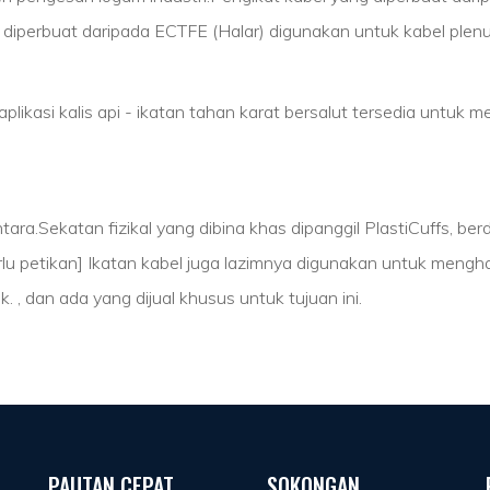
 diperbuat daripada ECTFE (Halar) digunakan untuk kabel plen
 aplikasi kalis api - ikatan tahan karat bersalut tersedia untu
ara.Sekatan fizikal yang dibina khas dipanggil PlastiCuffs, be
lu petikan] Ikatan kabel juga lazimnya digunakan untuk mengh
 , dan ada yang dijual khusus untuk tujuan ini.
PAUTAN CEPAT
SOKONGAN