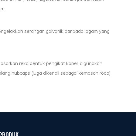
um.
k mengelakkan serangan galvanik daripada logam yang
rdasarkan reka bentuk pengikat kabel, digunakan
alang hubcaps (juga dikenali sebagai kemasan roda)
PRODUK