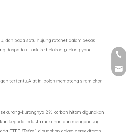
adu, dan pada satu hujung ratchet dalam bekas
lang daripada ditarik ke belakang;gelung yang
+86 - 5
+86 - 5
info@ch
an tertentu.Alat ini boleh memotong siram ekor
+86 - 5
gi sekurang-kurangnya 2% karbon hitam digunakan
kalkan kepada industri makanan dan mengandungi
ada ETFE (Tefzel) digunakan dalam persekitaran