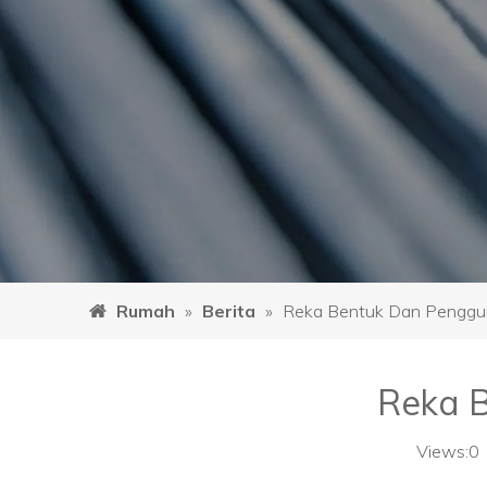
Rumah
»
Berita
»
Reka Bentuk Dan Penggun
Reka B
Views:
0