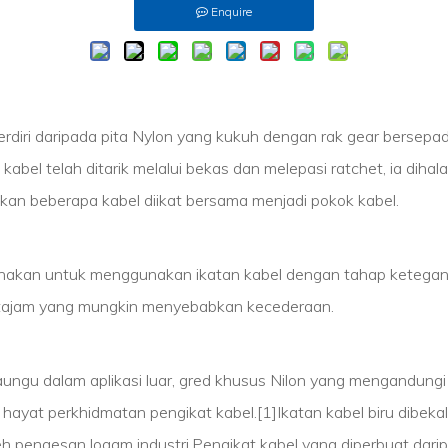
Enquire
terdiri daripada pita Nylon yang kukuh dengan rak gear bersep
kabel telah ditarik melalui bekas dan melepasi ratchet, ia diha
ehkan beberapa kabel diikat bersama menjadi pokok kabel.
gunakan untuk menggunakan ikatan kabel dengan tahap ketegang
tajam yang mungkin menyebabkan kecederaan.
aungu dalam aplikasi luar, gred khusus Nilon yang mengandun
 hayat perkhidmatan pengikat kabel.[1]Ikatan kabel biru dibe
 pengesan logam industri.Pengikat kabel yang diperbuat darip