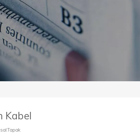
n Kabel
al:
Tapak