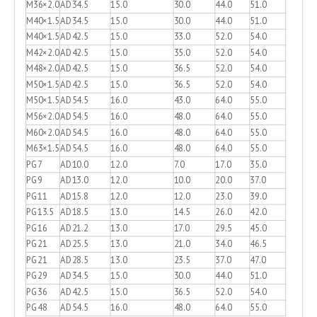
M36×2.0
AD34.5
15.0
30.0
44.0
51.0
M40×1.5
AD34.5
15.0
30.0
44.0
51.0
M40×1.5
AD42.5
15.0
33.0
52.0
54.0
M42×2.0
AD42.5
15.0
35.0
52.0
54.0
M48×2.0
AD42.5
15.0
36.5
52.0
54.0
M50×1.5
AD42.5
15.0
36.5
52.0
54.0
M50×1.5
AD54.5
16.0
43.0
64.0
55.0
M56×2.0
AD54.5
16.0
48.0
64.0
55.0
M60×2.0
AD54.5
16.0
48.0
64.0
55.0
M63×1.5
AD54.5
16.0
48.0
64.0
55.0
PG7
AD10.0
12.0
7.0
17.0
35.0
PG9
AD13.0
12.0
10.0
20.0
37.0
PG11
AD15.8
12.0
12.0
23.0
39.0
PG13.5
AD18.5
13.0
14.5
26.0
42.0
PG16
AD21.2
13.0
17.0
29.5
45.0
PG21
AD25.5
13.0
21.0
34.0
46.5
PG21
AD28.5
13.0
23.5
37.0
47.0
PG29
AD34.5
15.0
30.0
44.0
51.0
PG36
AD42.5
15.0
36.5
52.0
54.0
PG48
AD54.5
16.0
48.0
64.0
55.0