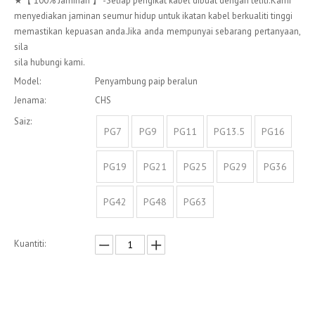
★【 100% Jaminan 】 -Setiap pengikat kabel dibuat dengan teliti.Kami
menyediakan jaminan seumur hidup untuk ikatan kabel berkualiti tinggi
memastikan kepuasan anda.Jika anda mempunyai sebarang pertanyaan,
sila
sila hubungi kami.
Model:
Penyambung paip beralun
Jenama:
CHS
Saiz:
PG7
PG9
PG11
PG13.5
PG16
PG19
PG21
PG25
PG29
PG36
PG42
PG48
PG63
Kuantiti:
Enquire