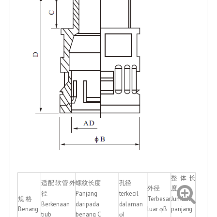
整体长
适配软管外
螺纹长度
孔径
外径
度
径
Panjang
terkecil
规 格
Terbesar
Jumlah
Berkenaan
daripada
dalaman
Benang
luar φB
panjang
tiub
benang C
φI