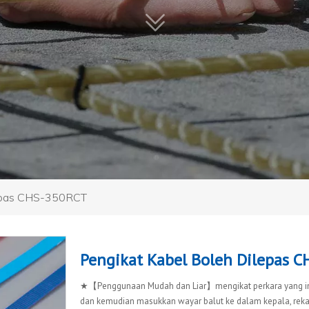
lepas CHS-350RCT
Pengikat Kabel Boleh Dilepas 
★【Penggunaan Mudah dan Liar】mengikat perkara yang ing
dan kemudian masukkan wayar balut ke dalam kepala, reka