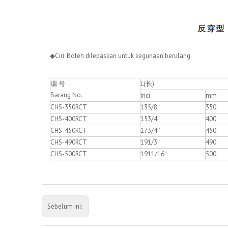
◆Ciri: Boleh dilepaskan untuk kegunaan berulang.
编 号
L(长)
Barang No.
Inci
mm
CHS-350RCT
135/8″
350
CHS-400RCT
153/4″
400
CHS-450RCT
173/4″
450
CHS-490RCT
191/3″
490
CHS-500RCT
1911/16″
500
Sebelum ini: