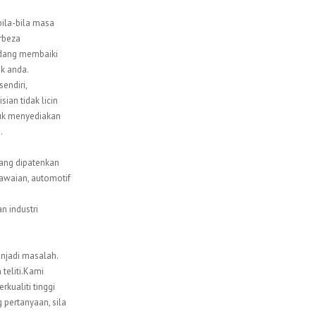
bila-bila masa
rbeza
sedang membaiki
ik anda.
endiri,
ian tidak licin
ntuk menyediakan
.
ang dipatenkan
awaian, automotif
 industri
enjadi masalah.
teliti.Kami
kualiti tinggi
pertanyaan, sila