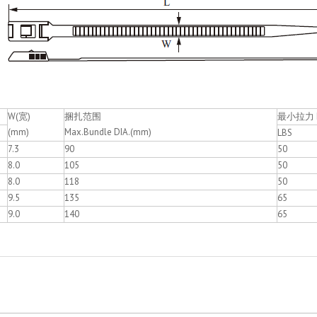
W(宽)
捆扎范围
最小拉力 Ke
(mm)
Max.Bundle DIA.(mm)
LBS
7.3
90
50
8.0
105
50
8.0
118
50
9.5
135
65
9.0
140
65