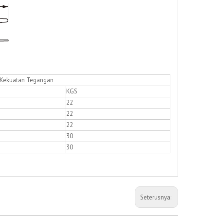
kuatan Tegangan
KGS
22
22
22
30
30
Seterusnya: