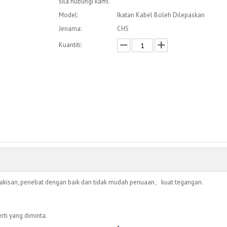
sila hubungi kami.
Model:
Ikatan Kabel Boleh Dilepaskan
Jenama:
CHS
Kuantiti:
Enquire
Menambah kepada bakul
akisan, penebat dengan baik dan tidak mudah penuaan、kuat tegangan.
ti yang diminta.