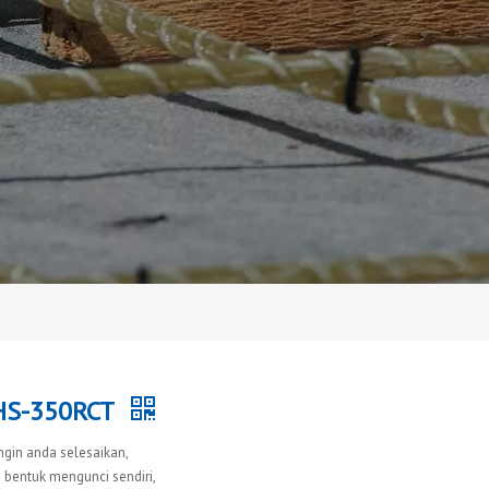
CHS-350RCT
in anda selesaikan,
 bentuk mengunci sendiri,