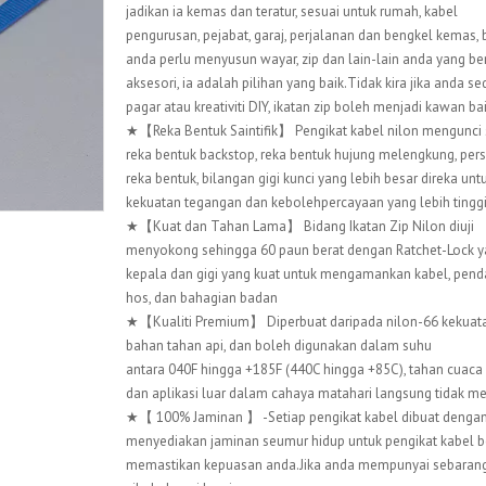
jadikan ia kemas dan teratur, sesuai untuk rumah, kabel
pengurusan, pejabat, garaj, perjalanan dan bengkel kemas, 
anda perlu menyusun wayar, zip dan lain-lain anda yang be
aksesori, ia adalah pilihan yang baik.Tidak kira jika anda 
pagar atau kreativiti DIY, ikatan zip boleh menjadi kawan ba
★【Reka Bentuk Saintifik】 Pengikat kabel nilon mengunci s
reka bentuk backstop, reka bentuk hujung melengkung, persis
reka bentuk, bilangan gigi kunci yang lebih besar direka u
kekuatan tegangan dan kebolehpercayaan yang lebih tinggi
★【Kuat dan Tahan Lama】 Bidang Ikatan Zip Nilon diuji
menyokong sehingga 60 paun berat dengan Ratchet-Lock y
kepala dan gigi yang kuat untuk mengamankan kabel, pend
hos, dan bahagian badan
★【Kualiti Premium】 Diperbuat daripada nilon-66 kekuatan
bahan tahan api, dan boleh digunakan dalam suhu
antara 040F hingga +185F (440C hingga +85C), tahan cuaca
dan aplikasi luar dalam cahaya matahari langsung tidak m
★【 100% Jaminan 】 -Setiap pengikat kabel dibuat dengan 
menyediakan jaminan seumur hidup untuk pengikat kabel ber
memastikan kepuasan anda.Jika anda mempunyai sebarang 