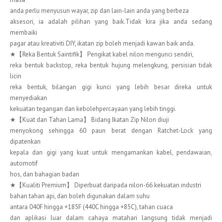
anda perlu menyusun wayar, zip dan lain-lain anda yang berbeza
aksesori, ia adalah pilihan yang baik.Tidak kira jika anda sedang
membaiki
pagar atau kreativiti DIY, ikatan zip boleh menjadi kawan baik anda.
★【Reka Bentuk Saintifik】 Pengikat kabel nilon mengunci sendiri,
reka bentuk backstop, reka bentuk hujung melengkung, persisian tidak
licin
reka bentuk, bilangan gigi kunci yang lebih besar direka untuk
menyediakan
kekuatan tegangan dan kebolehpercayaan yang lebih tinggi.
★【Kuat dan Tahan Lama】 Bidang Ikatan Zip Nilon diuji
menyokong sehingga 60 paun berat dengan Ratchet-Lock yang
dipatenkan
kepala dan gigi yang kuat untuk mengamankan kabel, pendawaian,
automotif
hos, dan bahagian badan
★【Kualiti Premium】 Diperbuat daripada nilon-66 kekuatan industri
bahan tahan api, dan boleh digunakan dalam suhu
antara 040F hingga +185F (440C hingga +85C), tahan cuaca
dan aplikasi luar dalam cahaya matahari langsung tidak menjadi