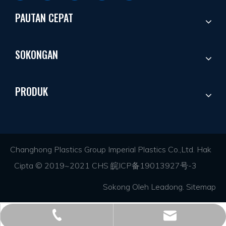
PAUTAN CEPAT
SOKONGAN
PRODUK
Changhong Plastics Group Imperial Plastics Co.,Ltd. Hak
Cipta © 2019~2021 CHS
皖ICP备19013927号-3
Sokong Oleh
Leadong
.
Sitemap
+86 - 577 - 62798390
info@chs.com.cn