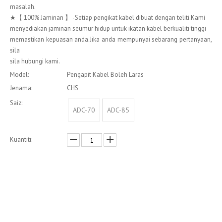
masalah.
★【 100% Jaminan 】 -Setiap pengikat kabel dibuat dengan teliti.Kami
menyediakan jaminan seumur hidup untuk ikatan kabel berkualiti tinggi
memastikan kepuasan anda.Jika anda mempunyai sebarang pertanyaan,
sila
sila hubungi kami.
Model:
Pengapit Kabel Boleh Laras
Jenama:
CHS
Saiz:
ADC-70
ADC-85
Kuantiti:
Enquire
Menambah kepada bakul