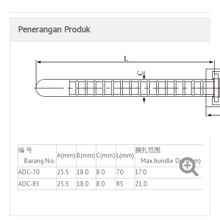
Penerangan Produk
编 号
捆扎范围
A(mm)
B(mm)
C(mm)
L(mm)
Barang No.
Max.bundle Dia.(mm)
ADC-70
25.5
18.0
8.0
70
17.0
ADC-85
25.5
18.0
8.0
85
21.0