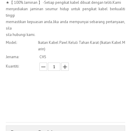
★【 100% Jaminan 】 -Setiap pengikat kabel dibuat dengan teliti.Kami
menyediakan jaminan seumur hidup untuk pengikat kabel berkualiti
tinggi
memastikan kepuasan anda.Jika anda mempunyai sebarang pertanyaan,
sila
sila hubungi kami.
Model:
Ikatan Kabel Pawl Keluli Tahan Karat (Ikatan Kabel M
arin)
Jenama:
CHS
Kuantiti:
Enquire
Menambah kepada bakul