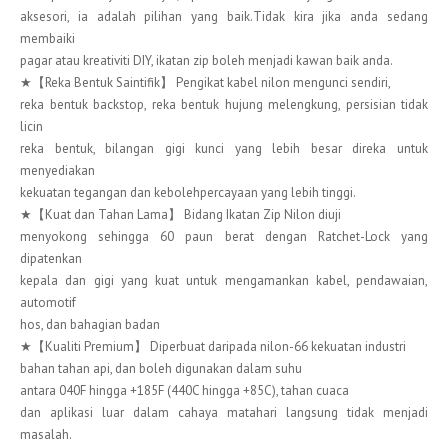
aksesori, ia adalah pilihan yang baik.Tidak kira jika anda sedang
membaiki
pagar atau kreativiti DIY, ikatan zip boleh menjadi kawan baik anda.
★【Reka Bentuk Saintifik】 Pengikat kabel nilon mengunci sendiri,
reka bentuk backstop, reka bentuk hujung melengkung, persisian tidak
licin
reka bentuk, bilangan gigi kunci yang lebih besar direka untuk
menyediakan
kekuatan tegangan dan kebolehpercayaan yang lebih tinggi.
★【Kuat dan Tahan Lama】 Bidang Ikatan Zip Nilon diuji
menyokong sehingga 60 paun berat dengan Ratchet-Lock yang
dipatenkan
kepala dan gigi yang kuat untuk mengamankan kabel, pendawaian,
automotif
hos, dan bahagian badan
★【Kualiti Premium】 Diperbuat daripada nilon-66 kekuatan industri
bahan tahan api, dan boleh digunakan dalam suhu
antara 040F hingga +185F (440C hingga +85C), tahan cuaca
dan aplikasi luar dalam cahaya matahari langsung tidak menjadi
masalah.