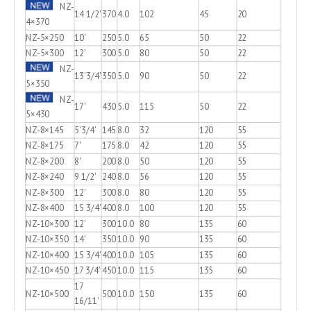
NZ-
14 1/2'
370
4.0
102
45
20
4×370
NZ-5×250
10'
250
5.0
65
50
22
NZ-5×300
12'
300
5.0
80
50
22
NZ-
13'3/4'
350
5.0
90
50
22
5×350
NZ-
17'
430
5.0
115
50
22
5×430
NZ-8×145
5'3/4'
145
8.0
32
120
55
NZ-8×175
7'
175
8.0
42
120
55
NZ-8×200
8'
200
8.0
50
120
55
NZ-8×240
9 1/2'
240
8.0
56
120
55
NZ-8×300
12'
300
8.0
80
120
55
NZ-8×400
15 3/4'
400
8.0
100
120
55
NZ-10×300
12'
300
10.0
80
135
60
NZ-10×350
14'
350
10.0
90
135
60
NZ-10×400
15 3/4'
400
10.0
105
135
60
NZ-10×450
17 3/4'
450
10.0
115
135
60
17
NZ-10×500
500
10.0
150
135
60
16/11'