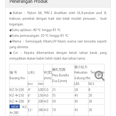
Penerangan Produk
◆Bahan：Nylon 66, 94V-2 disahkan oleh UL.Kawalan asid &
hakisan, penebat dengan baik dan tidak mudah penuaan、kuat
tegangan.
◆Suhu aplikasi:-40 ℃ hingga 85 ℃
◆Suhu pemasangan:-20 ℃ hingga 85 ℃
◆Warna：Semulajadi, Hitam,UV hitam, warna lain tersedia seperti
yang diminta.
◆Ciri：Kepala dibenamkan dengan keluli tahan karat, yang
menjadikan ikatan kabel lebih stabil dan tahan lama.
最小拉力
捆扎范围
编 号
L(长)
W(宽)
Kekuatan Tegangan
Max.Bundle
Barang No.
(mm)
Gelung Min
Dia.E(mm)
Inci
mm
LBS
KGS
NZ-3×100
4″
100
3.0
25
18
8
NZ-4×150
6″
150
4.0
35
45
20
NZ-4×200
8″
200
4.0
50
45
20
NZ-
11″
280
4.0
70
45
20
4×280