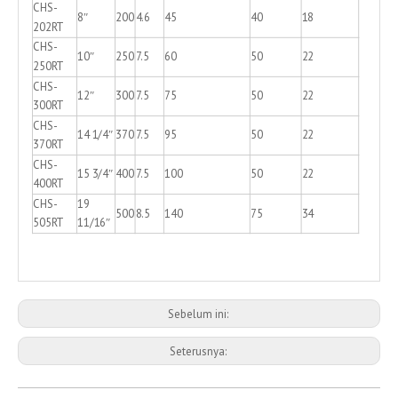
CHS-
8″
200
4.6
45
40
18
202RT
CHS-
10″
250
7.5
60
50
22
250RT
CHS-
12″
300
7.5
75
50
22
300RT
CHS-
14 1/4″
370
7.5
95
50
22
370RT
CHS-
15 3/4″
400
7.5
100
50
22
400RT
CHS-
19
500
8.5
140
75
34
505RT
11/16″
Sebelum ini:
Seterusnya: