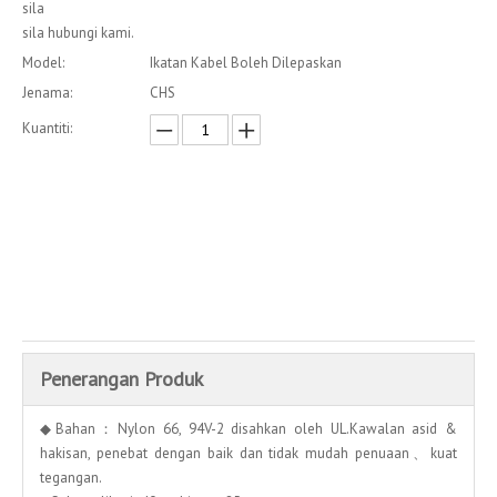
sila
sila hubungi kami.
Model:
Ikatan Kabel Boleh Dilepaskan
Jenama:
CHS
Kuantiti:
Enquire
Menambah kepada bakul
Penerangan Produk
◆Bahan：Nylon 66, 94V-2 disahkan oleh UL.Kawalan asid &
hakisan, penebat dengan baik dan tidak mudah penuaan、kuat
tegangan.