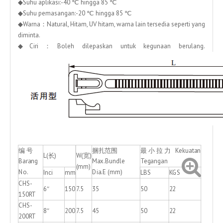
◆Suhu aplikasi:-40 ℃ hingga 85 ℃
◆Suhu pemasangan:-20 ℃ hingga 85 ℃
◆Warna：Natural, Hitam, UV hitam, warna lain tersedia seperti yang
diminta.
◆Ciri：Boleh dilepaskan untuk kegunaan berulang.
编 号
捆扎范围
最小拉力 Kekuatan
L(长)
W(宽)
Barang
Max.Bundle
Tegangan
(mm)
No.
Dia.E (mm)
Inci
mm
LBS
KGS
CHS-
6″
150
7.5
35
50
22
150RT
CHS-
8″
200
7.5
45
50
22
200RT