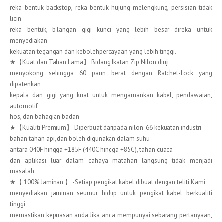
reka bentuk backstop, reka bentuk hujung melengkung, persisian tidak
licin
reka bentuk, bilangan gigi kunci yang lebih besar direka untuk
menyediakan
kekuatan tegangan dan kebolehpercayaan yang lebih tinggi.
★【Kuat dan Tahan Lama】 Bidang Ikatan Zip Nilon diuji
menyokong sehingga 60 paun berat dengan Ratchet-Lock yang
dipatenkan
kepala dan gigi yang kuat untuk mengamankan kabel, pendawaian,
automotif
hos, dan bahagian badan
★【Kualiti Premium】 Diperbuat daripada nilon-66 kekuatan industri
bahan tahan api, dan boleh digunakan dalam suhu
antara 040F hingga +185F (440C hingga +85C), tahan cuaca
dan aplikasi luar dalam cahaya matahari langsung tidak menjadi
masalah.
★【 100% Jaminan 】 -Setiap pengikat kabel dibuat dengan teliti.Kami
menyediakan jaminan seumur hidup untuk pengikat kabel berkualiti
tinggi
memastikan kepuasan anda.Jika anda mempunyai sebarang pertanyaan,