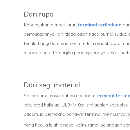
Dari rupa
Kebanyakan pengeluaran
terminal terlindung
hari
permukaannya licin, tiada calar, tiada burr di sudu
terlalu tinggi dan fenomena terlalu rendah.Cara m
mungkin baik, tetapi jika penampilannya terlalu b
Dari segi material
Secara umumnya, bahan daripada
terminal terlin
iaitu gred kalis api UL94V-0;di sini adalah kaedah
padam, ia bermakna bahawa terminal mempunyai pres
Yang kedua ialah bingkai kelim, ramai pelanggan se