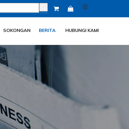


SOKONGAN
BERITA
HUBUNGI KAMI