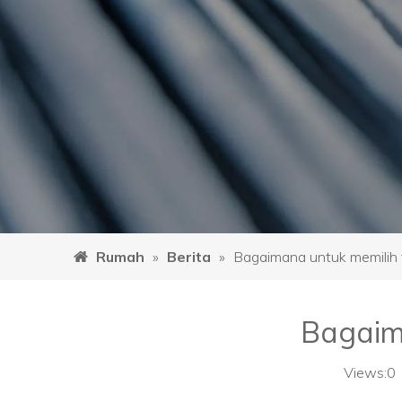
Rumah
»
Berita
»
Bagaimana untuk memilih t
Bagaima
Views:
0