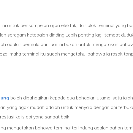
 ini untuk pensampelan ujian elektrik, dan blok terminal yang b
t, dan seragam ketebalan dinding.Lebih penting lagi, tempat dud
udah adalah bermula dari luar.Ini bukan untuk mengatakan bahaw
erbeza, maka terminal itu sudah mengetahui bahawa ia rosak t
dung
boleh dibahagikan kepada dua bahagian utama: satu ialah 
 ujian yang agak mudah adalah untuk menyala dengan api terbuka
tasi kalis api yang sangat baik;
ring mengatakan bahawa terminal terlindung adalah bahan temba