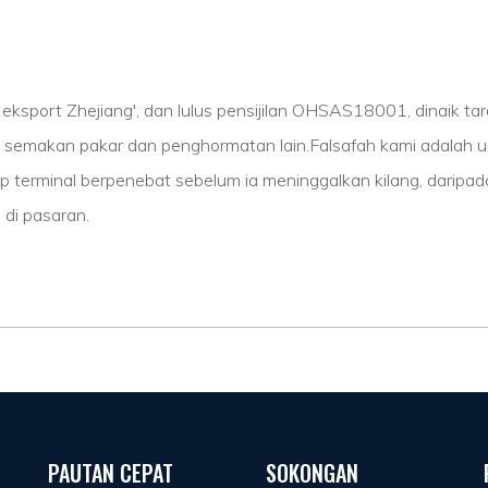
eksport Zhejiang', dan lulus pensijilan OHSAS18001, dinaik t
lus semakan pakar dan penghormatan lain.Falsafah kami adalah
ap terminal berpenebat sebelum ia meninggalkan kilang, daripa
di pasaran.
PAUTAN CEPAT
SOKONGAN