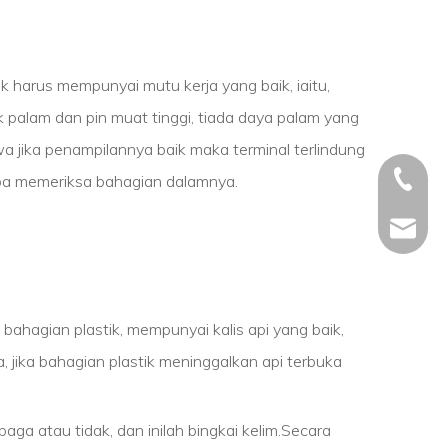
aik harus mempunyai mutu kerja yang baik, iaitu,
uk palam dan pin muat tinggi, tiada daya palam yang
a jika penampilannya baik maka terminal terlindung
+86 - 5
anpa memeriksa bahagian dalamnya.
+86 - 5
info@ch
+86 - 5
bahagian plastik, mempunyai kalis api yang baik,
, jika bahagian plastik meninggalkan api terbuka
ga atau tidak, dan inilah bingkai kelim.Secara