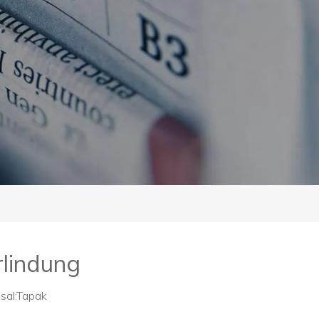
rlindung
al:
Tapak